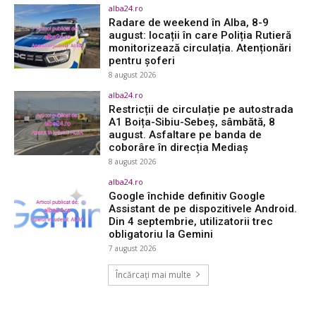
alba24.ro
Radare de weekend în Alba, 8-9
august: locații în care Poliția Rutieră
monitorizează circulația. Atenționări
pentru șoferi
8 august 2026
alba24.ro
Restricții de circulație pe autostrada
A1 Boița-Sibiu-Sebeș, sâmbătă, 8
august. Asfaltare pe banda de
coborâre în direcția Mediaș
8 august 2026
alba24.ro
Google închide definitiv Google
Assistant de pe dispozitivele Android.
Din 4 septembrie, utilizatorii trec
obligatoriu la Gemini
7 august 2026
Încărcați mai multe