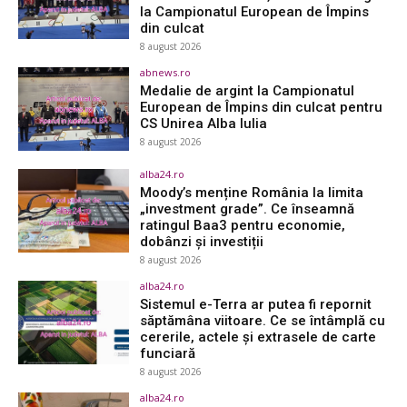
la Campionatul European de Împins
din culcat
8 august 2026
abnews.ro
Medalie de argint la Campionatul
European de Împins din culcat pentru
CS Unirea Alba Iulia
8 august 2026
alba24.ro
Moody’s menține România la limita
„investment grade”. Ce înseamnă
ratingul Baa3 pentru economie,
dobânzi și investiții
8 august 2026
alba24.ro
Sistemul e-Terra ar putea fi repornit
săptămâna viitoare. Ce se întâmplă cu
cererile, actele și extrasele de carte
funciară
8 august 2026
alba24.ro