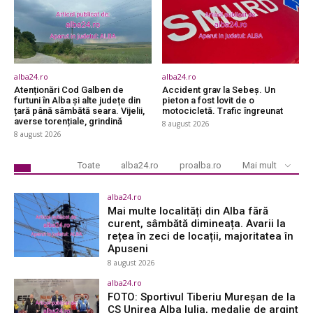
alba24.ro
alba24.ro
Atenționări Cod Galben de
Accident grav la Sebeș. Un
furtuni în Alba și alte județe din
pieton a fost lovit de o
țară până sâmbătă seara. Vijelii,
motocicletă. Trafic îngreunat
averse torențiale, grindină
8 august 2026
8 august 2026
Toate
alba24.ro
proalba.ro
Mai mult
alba24.ro
Mai multe localități din Alba fără
curent, sâmbătă dimineața. Avarii la
rețea în zeci de locații, majoritatea în
Apuseni
8 august 2026
alba24.ro
FOTO: Sportivul Tiberiu Mureșan de la
CS Unirea Alba Iulia, medalie de argint