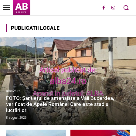
AB
ROBO ȘTIRI
PUBLICATII LOCALE
alba24.ro
FOTO: Șantierul de amenajare a Văii Bucerdea,
verificat de Apele Române. Care este stadiul
lucrărilor
8 august 2026