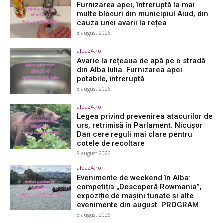
Furnizarea apei, întreruptă la mai
multe blocuri din municipiul Aiud, din
cauza unei avarii la rețea
8 august 2026
alba24.ro
Avarie la rețeaua de apă pe o stradă
din Alba Iulia. Furnizarea apei
potabile, întreruptă
8 august 2026
alba24.ro
Legea privind prevenirea atacurilor de
urs, retrimisă în Parlament. Nicușor
Dan cere reguli mai clare pentru
cotele de recoltare
8 august 2026
alba24.ro
Evenimente de weekend în Alba:
competiția „Descoperă Rowmania”,
expoziție de mașini tunate și alte
evenimente din august. PROGRAM
8 august 2026