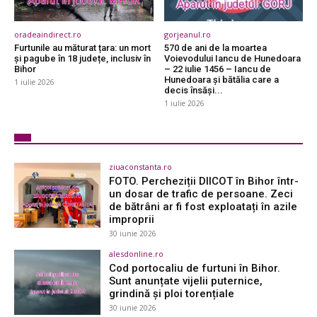
oradeaindirect.ro
gorjeanul.ro
Furtunile au măturat țara: un mort
570 de ani de la moartea
și pagube în 18 județe, inclusiv în
Voievodului Iancu de Hunedoara
Bihor
– 22 iulie 1456 – Iancu de
Hunedoara și bătălia care a
1 iulie 2026
decis însăşi...
1 iulie 2026
ziuaconstanta.ro
FOTO. Percheziții DIICOT în Bihor într-
un dosar de trafic de persoane. Zeci
de bătrâni ar fi fost exploatați în azile
improprii
30 iunie 2026
alesdonline.ro
Cod portocaliu de furtuni în Bihor.
Sunt anunțate vijelii puternice,
grindină și ploi torențiale
30 iunie 2026