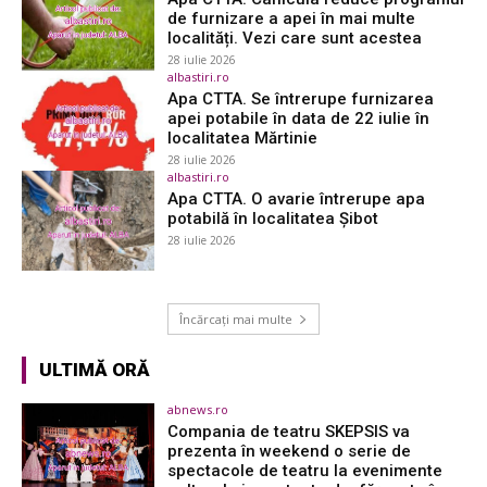
de furnizare a apei în mai multe
localități. Vezi care sunt acestea
28 iulie 2026
albastiri.ro
Apa CTTA. Se întrerupe furnizarea
apei potabile în data de 22 iulie în
localitatea Mărtinie
28 iulie 2026
albastiri.ro
Apa CTTA. O avarie întrerupe apa
potabilă în localitatea Șibot
28 iulie 2026
Încărcați mai multe
ULTIMĂ ORĂ
abnews.ro
Compania de teatru SKEPSIS va
prezenta în weekend o serie de
spectacole de teatru la evenimente