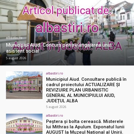
albastiri.ro
Municipiul Aiud. Concurs pentru angajarea unui
asistent social
5 august 2026
albastiri.ro
Municipiul Aiud. Consultare publică în
cadrul proiectului ACTUALIZARE ŞI
REVIZUIRE PLAN URBANISTIC
GENERAL AL MUNICIPIULUI AIUD,
JUDEȚUL ALBA
5 august 2026
albastiri.ro
Peștera și bolta cerească. Misterele
lui Mithras la Apulum. Exponatul lunii
AUGUST la Muzeul Național al Unirii.