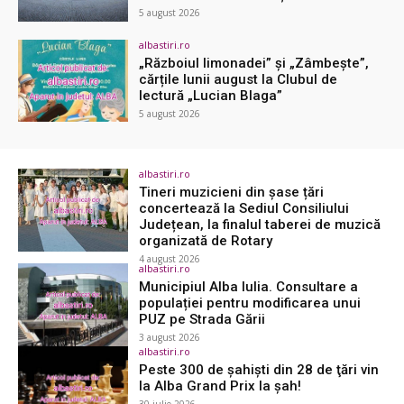
5 august 2026
albastiri.ro
„Războiul limonadei” și „Zâmbește”,
cărțile lunii august la Clubul de
lectură „Lucian Blaga”
5 august 2026
albastiri.ro
Tineri muzicieni din șase țări
concertează la Sediul Consiliului
Județean, la finalul taberei de muzică
organizată de Rotary
4 august 2026
albastiri.ro
Municipiul Alba Iulia. Consultare a
populației pentru modificarea unui
PUZ pe Strada Gării
3 august 2026
albastiri.ro
Peste 300 de şahişti din 28 de ţări vin
la Alba Grand Prix la şah!