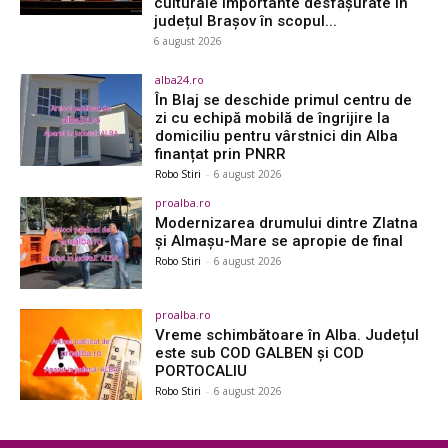
culturale importante desfășurate în
județul Brașov în scopul...
6 august 2026
alba24.ro
În Blaj se deschide primul centru de
zi cu echipă mobilă de îngrijire la
domiciliu pentru vârstnici din Alba
finanțat prin PNRR
Robo Stiri
-
6 august 2026
proalba.ro
Modernizarea drumului dintre Zlatna
și Almașu-Mare se apropie de final
Robo Stiri
-
6 august 2026
proalba.ro
Vreme schimbătoare în Alba. Județul
este sub COD GALBEN și COD
PORTOCALIU
Robo Stiri
-
6 august 2026