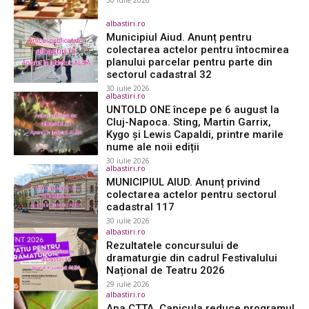
30 iulie 2026
albastiri.ro
Municipiul Aiud. Anunț pentru
colectarea actelor pentru întocmirea
planului parcelar pentru parte din
sectorul cadastral 32
30 iulie 2026
albastiri.ro
UNTOLD ONE începe pe 6 august la
Cluj-Napoca. Sting, Martin Garrix,
Kygo și Lewis Capaldi, printre marile
nume ale noii ediții
30 iulie 2026
albastiri.ro
MUNICIPIUL AIUD. Anunț privind
colectarea actelor pentru sectorul
cadastral 117
30 iulie 2026
albastiri.ro
Rezultatele concursului de
dramaturgie din cadrul Festivalului
Național de Teatru 2026
29 iulie 2026
albastiri.ro
Apa CTTA. Canicula reduce programul