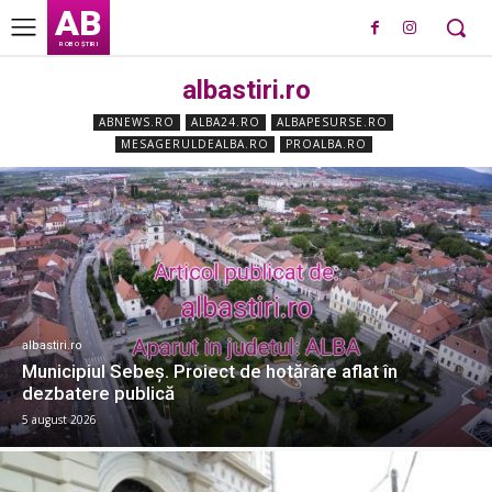
AB
ROBO ȘTIRI
albastiri.ro
ABNEWS.RO
ALBA24.RO
ALBAPESURSE.RO
MESAGERULDEALBA.RO
PROALBA.RO
albastiri.ro
Municipiul Sebeș. Proiect de hotărâre aflat în
dezbatere publică
5 august 2026