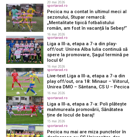
20 mai 2026
sportarad.ro
Pecica nu a contat în ultimul meci al
sezonului, Stupar remarcă:
„Mentalitate tipică fotbalistului
român, am fost în vacanță la Sebeș!”
16 mai 2026
sportarad.ro
Liga a III-a, etapa a 7-a din play-
off/out: Unirea Alba Iulia continuă să
spere la promovare, Șagul termină pe
locul 6!
16 mai 2026
sportarad.ro
Live-text Liga a III-a, etapa a 7-a din
play off/out, ora 18: Minaur – Viitorul,
Unirea DMO – Sântana, CS U – Pecica
16 mai 2026
sportarad.ro
Liga a III-a, etapa a 7-a: Poli plătește
mahmureala promovării, Sănătatea
ține de locul de baraj!
15 mai 2026
sportarad.ro
Pecica nu mai are miza punctelor în