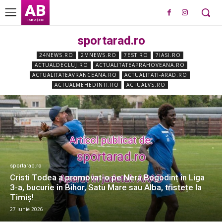
AB
ROBO ȘTIRI
sportarad.ro
24NEWS.RO
2MNEWS.RO
7EST.RO
7IASI.RO
ACTUALDECLUJ.RO
ACTUALITATEAPRAHOVEANA.RO
ACTUALITATEAVRANCEANA.RO
ACTUALITATI-ARAD.RO
ACTUALMEHEDINTI.RO
ACTUALVS.RO
sportarad.ro
Cristi Todea a promovat-o pe Nera Bogodinț în Liga
3-a, bucurie în Bihor, Satu Mare sau Alba, tristețe la
Timiș!
27 iunie 2026