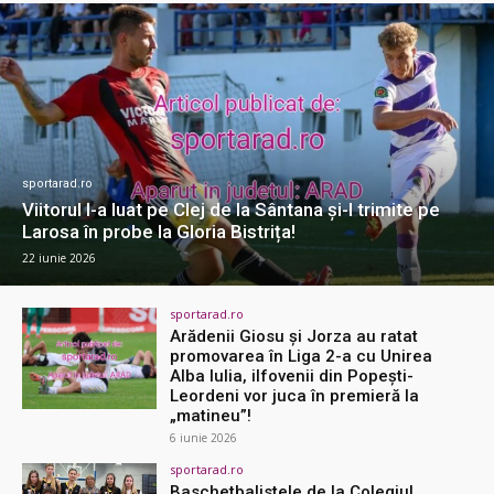
sportarad.ro
Viitorul l-a luat pe Clej de la Sântana și-l trimite pe
Larosa în probe la Gloria Bistrița!
22 iunie 2026
sportarad.ro
Arădenii Giosu și Jorza au ratat
promovarea în Liga 2-a cu Unirea
Alba Iulia, ilfovenii din Popești-
Leordeni vor juca în premieră la
„matineu”!
6 iunie 2026
sportarad.ro
Baschetbalistele de la Colegiul