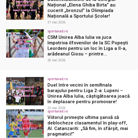
Național „Elena Ghiba Birta” au
cucerit „bronzul” la Olimpiada
Națională a Sportului Școlar!
31 mai 2026
sportarad.ro
CSM Unirea Alba Iulia va juca
împotriva ilfovenilor de la SC Popeşti
Leordeni pentru un loc în Liga a II-a,
arădeanul Giosu – printre...
30 mai 2026
sportarad.ro
Duel între vecini în semifinala
barajului pentru Liga 2-a: Lupeni –
Unirea Alba Iulia, câștigătoarea joacă
în deplasare pentru promovare!
25 mai 2026
sportarad.ro
Viitorul primește ultima șansă să
deblocheze clasamentul în play-off,
Al. Catanzariti: „Să fim, în sfârșit, mai
pragmatici!”