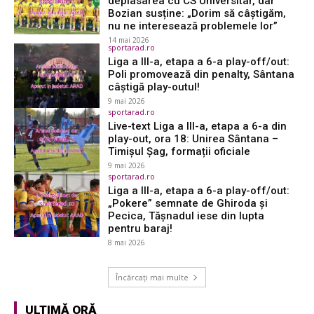
deplasarea cu CS Universitar, dar
Bozian susține: „Dorim să câștigăm,
nu ne interesează problemele lor”
14 mai 2026
sportarad.ro
Liga a III-a, etapa a 6-a play-off/out:
Poli promovează din penalty, Sântana
câștigă play-outul!
9 mai 2026
sportarad.ro
Live-text Liga a III-a, etapa a 6-a din
play-out, ora 18: Unirea Sântana –
Timişul Şag, formații oficiale
9 mai 2026
sportarad.ro
Liga a III-a, etapa a 6-a play-off/out:
„Pokere” semnate de Ghiroda și
Pecica, Tășnadul iese din lupta
pentru baraj!
8 mai 2026
Încărcați mai multe
ULTIMĂ ORĂ