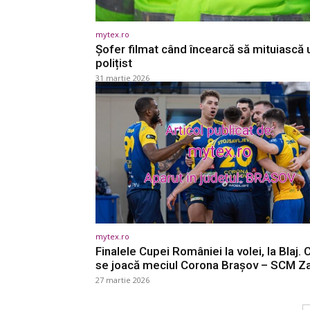
mytex.ro
Șofer filmat când încearcă să mituiască 
polițist
31 martie 2026
mytex.ro
Finalele Cupei României la volei, la Blaj.
se joacă meciul Corona Braşov – SCM Z
27 martie 2026