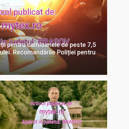
cții pentru camioanele de peste 7,5
ulei. Recomandările Poliției pentru