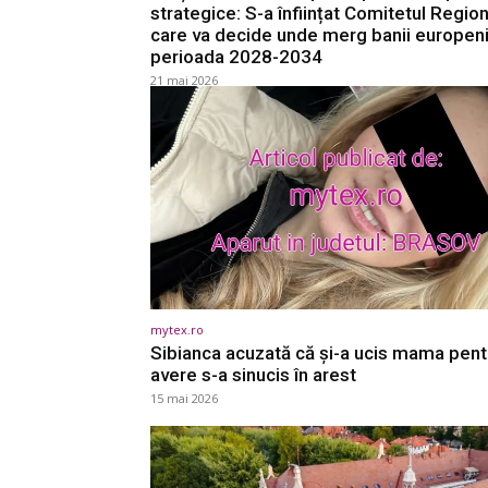
strategice: S-a înființat Comitetul Region
care va decide unde merg banii europeni
perioada 2028-2034
21 mai 2026
mytex.ro
Sibianca acuzată că și-a ucis mama pent
avere s-a sinucis în arest
15 mai 2026