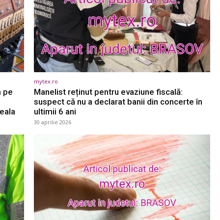
mytex.ro
m pe
Manelist reținut pentru evaziune fiscală:
suspect că nu a declarat banii din concerte în
țeala
ultimii 6 ani
30 aprilie 2026