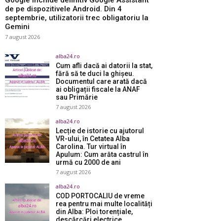
Google închide definitiv Google Assistant
de pe dispozitivele Android. Din 4
septembrie, utilizatorii trec obligatoriu la
Gemini
7 august 2026
alba24.ro
Cum afli dacă ai datorii la stat,
fără să te duci la ghișeu.
Documentul care arată dacă
ai obligații fiscale la ANAF
sau Primărie
7 august 2026
alba24.ro
Lecție de istorie cu ajutorul
VR-ului, în Cetatea Alba
Carolina. Tur virtual în
Apulum: Cum arăta castrul în
urmă cu 2000 de ani
7 august 2026
alba24.ro
COD PORTOCALIU de vreme
rea pentru mai multe localități
din Alba: Ploi torențiale,
descărcări electrice,