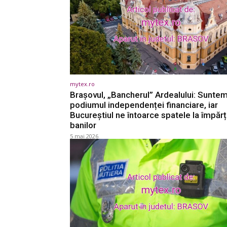
mytex.ro
Brașovul, „Bancherul” Ardealului: Sunte
podiumul independenței financiare, iar
Bucureștiul ne întoarce spatele la împăr
banilor
5 mai 2026