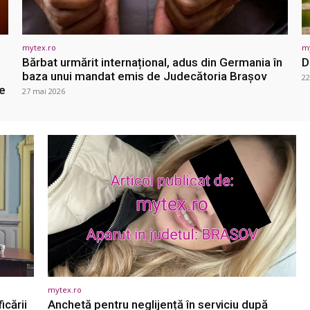
mytex.ro
m
Bărbat urmărit internațional, adus din Germania în
D
baza unui mandat emis de Judecătoria Brașov
22
e
27 mai 2026
mytex.ro
icării
Anchetă pentru neglijență în serviciu după