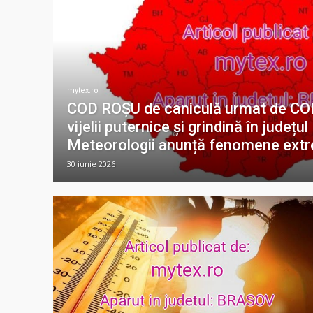
mytex.ro
COD ROȘU de caniculă urmat de C
vijelii puternice și grindină în județu
Meteorologii anunță fenomene ext
30 iunie 2026