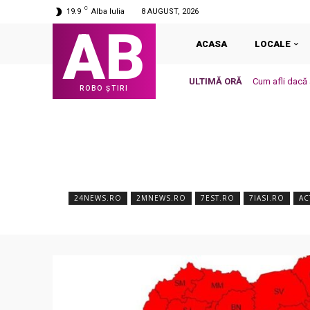
C
19.9
Alba Iulia
8 AUGUST, 2026
AB
ACASA
LOCALE
ULTIMĂ ORĂ
Cum afli dacă a
ROBO ȘTIRI
24NEWS.RO
2MNEWS.RO
7EST.RO
7IASI.RO
AC