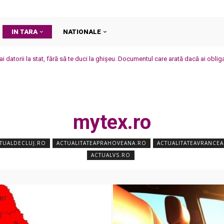
IN TARA
NATIONALE
i datorii la stat, fără să te duci la ghișeu. Documentul care arată dacă ai oblig
mytex.ro
TUALDECLUJ.RO
ACTUALITATEAPRAHOVEANA.RO
ACTUALITATEAVRANCE
ACTUALVS.RO