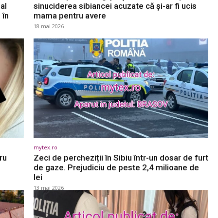
al
sinuciderea sibiancei acuzate că și-ar fi ucis
 în
mama pentru avere
18 mai 2026
mytex.ro
ru
Zeci de percheziții în Sibiu într-un dosar de furt
de gaze. Prejudiciu de peste 2,4 milioane de
lei
13 mai 2026