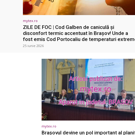
mytex.ro
ZILE DE FOC | Cod Galben de caniculă și
disconfort termic accentuat în Brașov! Unde a
fost emis Cod Portocaliu de temperaturi extrem
25 iunie 2026
mytex.ro
Brașovul devine un pol important al planif