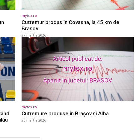
mytex.ro
un
Cutremur produs în Covasna, la 45 km de
Brașov
27 martie 2026
mytex.ro
 Când
Cutremure produse în Brașov și Alba
alău
26 martie 2026