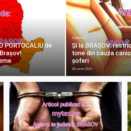
mytex.ro
OD PORTOCALIU de
Și la BRAȘOV: restri
l Brașov!
tone din cauza canic
reme
șoferi
28 iunie 2026