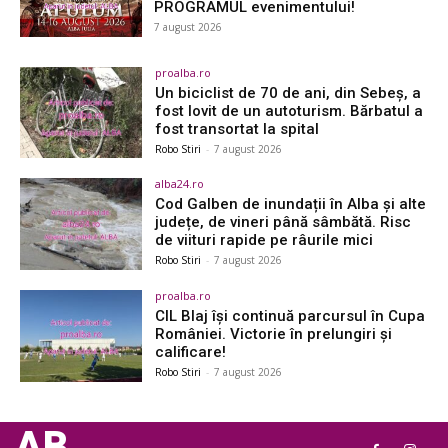
PROGRAMUL evenimentului!
7 august 2026
proalba.ro
Un biciclist de 70 de ani, din Sebeș, a
fost lovit de un autoturism. Bărbatul a
fost transortat la spital
Robo Stiri
-
7 august 2026
alba24.ro
Cod Galben de inundații în Alba și alte
județe, de vineri până sâmbătă. Risc
de viituri rapide pe râurile mici
Robo Stiri
-
7 august 2026
proalba.ro
CIL Blaj își continuă parcursul în Cupa
României. Victorie în prelungiri și
calificare!
Robo Stiri
-
7 august 2026
AB