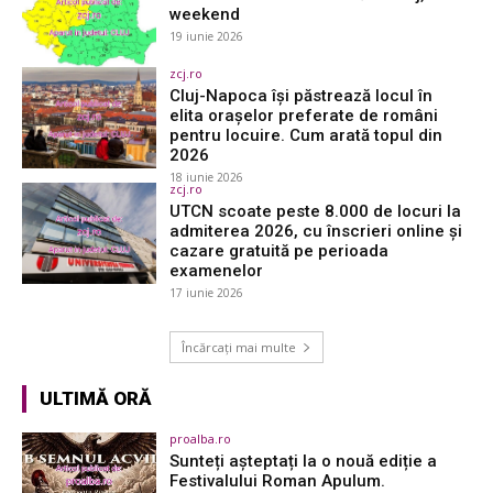
weekend
19 iunie 2026
zcj.ro
Cluj-Napoca își păstrează locul în
elita orașelor preferate de români
pentru locuire. Cum arată topul din
2026
18 iunie 2026
zcj.ro
UTCN scoate peste 8.000 de locuri la
admiterea 2026, cu înscrieri online și
cazare gratuită pe perioada
examenelor
17 iunie 2026
Încărcați mai multe
ULTIMĂ ORĂ
proalba.ro
Sunteți așteptați la o nouă ediție a
Festivalului Roman Apulum.