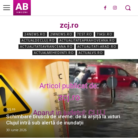
AB
ROBO ȘTIRI
zcj.ro
24NEWS.RO
2MNEWS.RO
7EST.RO
7IASI.RO
ACTUALDECLUJ.RO
ACTUALITATEAPRAHOVEANA.RO
ACTUALITATEAVRANCEANA.RO
ACTUALITATI-ARAD.RO
ACTUALMEHEDINTI.RO
ACTUALVS.RO
zcj.ro
Schimbare bruscă de vreme: de la arșiță la viituri.
Clujul intră sub alertă de inundații
30 iunie 2026