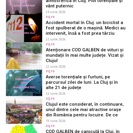
atmosferică în Cluj. Ploi torențiale și
vânt puternic
24 iunie 2026
zcj.ro
Accident mortal în Cluj: un biciclist a
fost spulberat de o mașină. Medici au
intervenit, însă a fost prea târziu
22 iunie 2026
zcj.ro
Atenționare COD GALBEN de viituri și
inundații în mai multe județe. Vizat și
Clujul
22 iunie 2026
zcj.ro
Averse torențiale și furtuni, pe
parcursul zilei de luni. La Cluj și în
alte 21 de județe
22 iunie 2026
zcj.ro
Clujul este considerat, în continuare,
unul dintre cele mai atractive orașe
din România pentru locuire. De ce
19 iunie 2026
zcj.ro
COD GALBEN de caniculă la Cluj, în