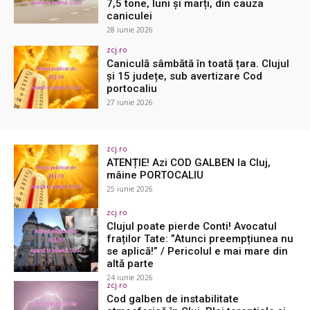
7,5 tone, luni și marți, din cauza
caniculei
28 iunie 2026
zcj.ro
Caniculă sâmbătă în toată țara. Clujul
și 15 județe, sub avertizare Cod
portocaliu
27 iunie 2026
zcj.ro
ATENȚIE! Azi COD GALBEN la Cluj,
mâine PORTOCALIU
25 iunie 2026
zcj.ro
Clujul poate pierde Conti! Avocatul
fraților Tate: ”Atunci preempțiunea nu
se aplică!” / Pericolul e mai mare din
altă parte
24 iunie 2026
zcj.ro
Cod galben de instabilitate