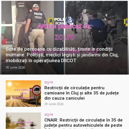
zcj.ro
Sute de persoane cu dizabilități, ținute în condiții
inumane. Polițiști, medici legiști și jandarmi din Cluj,
mobilizați în operațiunea DIICOT
30 iunie 2026
zcj.ro
Restricții de circulație pentru
camioane în Cluj și alte 35 de județe
din cauza caniculei
29 iunie 2026
zcj.ro
CNAIR: Restricții de circulație în 35 de
județe pentru autovehiculele de peste