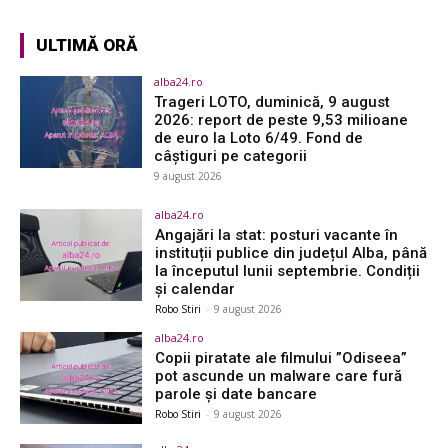
ULTIMĂ ORĂ
alba24.ro
Trageri LOTO, duminică, 9 august
2026: report de peste 9,53 milioane
de euro la Loto 6/49. Fond de
câștiguri pe categorii
9 august 2026
alba24.ro
Angajări la stat: posturi vacante în
instituții publice din județul Alba, până
la începutul lunii septembrie. Condiții
și calendar
Robo Stiri
-
9 august 2026
alba24.ro
Copii piratate ale filmului ”Odiseea”
pot ascunde un malware care fură
parole și date bancare
Robo Stiri
-
9 august 2026