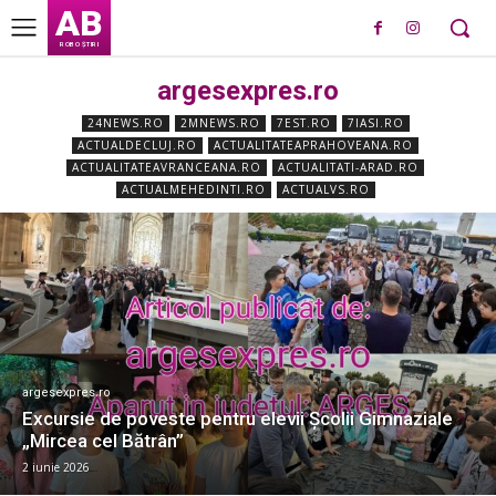
AB
ROBO ȘTIRI
argesexpres.ro
24NEWS.RO
2MNEWS.RO
7EST.RO
7IASI.RO
ACTUALDECLUJ.RO
ACTUALITATEAPRAHOVEANA.RO
ACTUALITATEAVRANCEANA.RO
ACTUALITATI-ARAD.RO
ACTUALMEHEDINTI.RO
ACTUALVS.RO
argesexpres.ro
Excursie de poveste pentru elevii Școlii Gimnaziale
„Mircea cel Bătrân”
2 iunie 2026