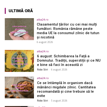
ULTIMĂ ORĂ
alba24.ro
Clasamentul țărilor cu cei mai mulți
fumători. România rămâne peste
media UE la consumul zilnic de tutun
și nicotină
6 august 2026
alba24.ro
6 august: Schimbarea la Față a
Domnului. Tradiții, superstiții și ce NU
e bine să faci în această zi
Robo Stiri
-
6 august 2026
alba24.ro
Ce se întâmplă în organism dacă
mănânci migdale zilnic. Cantitatea
recomandată și cine trebuie să le
evite
Robo Stiri
-
5 august 2026