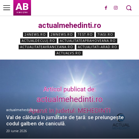
AB
ROBO ȘTIRI
actualmehedinti.ro
24NEWS.RO
2MNEWS.RO
7EST.RO
7IASI.RO
ACTUALDECLUJ.RO
ACTUALITATEAPRAHOVEANA.RO
ACTUALITATEAVRANCEANA.RO
ACTUALITATI-ARAD.RO
ACTUALVS.RO
actualmehedinti.ro
Val de căldură în jumătate de țară: se prelungește
codul galben de caniculă.
20 iunie 2026