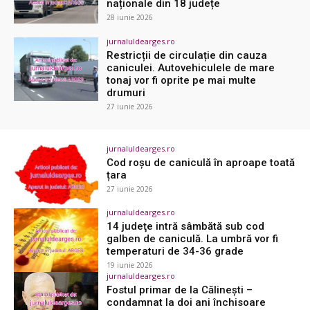
naționale din 18 județe
28 iunie 2026
jurnaluldearges.ro
Restricții de circulație din cauza
caniculei. Autovehiculele de mare
tonaj vor fi oprite pe mai multe
drumuri
27 iunie 2026
jurnaluldearges.ro
Cod roșu de caniculă în aproape toată
țara
27 iunie 2026
jurnaluldearges.ro
14 judeţe intră sâmbătă sub cod
galben de caniculă. La umbră vor fi
temperaturi de 34-36 grade
19 iunie 2026
jurnaluldearges.ro
Fostul primar de la Călinești –
condamnat la doi ani închisoare