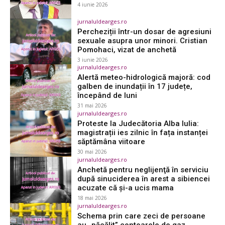
4 iunie 2026
jurnaluldearges.ro
Percheziții într-un dosar de agresiuni
sexuale asupra unor minori. Cristian
Pomohaci, vizat de anchetă
3 iunie 2026
jurnaluldearges.ro
Alertă meteo-hidrologică majoră: cod
galben de inundații în 17 județe,
începând de luni
31 mai 2026
jurnaluldearges.ro
Proteste la Judecătoria Alba Iulia:
magistrații ies zilnic în fața instanței
săptămâna viitoare
30 mai 2026
jurnaluldearges.ro
Anchetă pentru neglijenţă în serviciu
după sinuciderea în arest a sibiencei
acuzate că şi-a ucis mama
18 mai 2026
jurnaluldearges.ro
Schema prin care zeci de persoane
au „păcălit” contoarele de gaz,