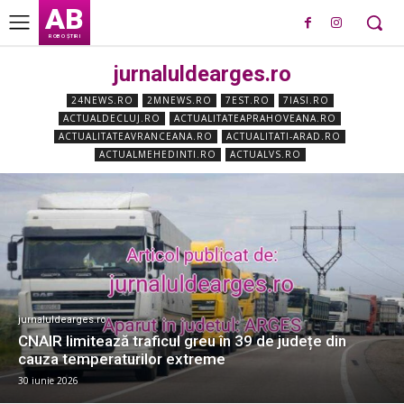
AB
ROBO ȘTIRI
jurnaluldearges.ro
24NEWS.RO
2MNEWS.RO
7EST.RO
7IASI.RO
ACTUALDECLUJ.RO
ACTUALITATEAPRAHOVEANA.RO
ACTUALITATEAVRANCEANA.RO
ACTUALITATI-ARAD.RO
ACTUALMEHEDINTI.RO
ACTUALVS.RO
jurnaluldearges.ro
CNAIR limitează traficul greu în 39 de județe din
cauza temperaturilor extreme
30 iunie 2026