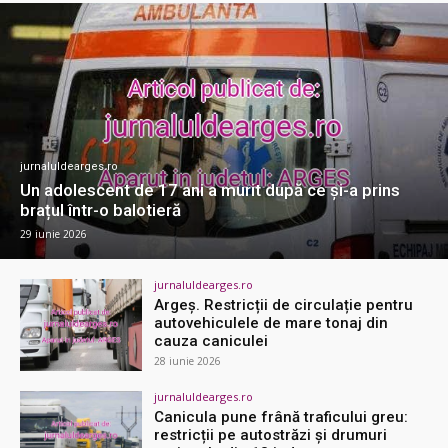
jurnaluldearges.ro
Un adolescent de 17 ani a murit după ce și-a prins
brațul într-o balotieră
29 iunie 2026
jurnaluldearges.ro
Argeș. Restricții de circulație pentru
autovehiculele de mare tonaj din
cauza caniculei
28 iunie 2026
jurnaluldearges.ro
Canicula pune frână traficului greu:
restricții pe autostrăzi și drumuri