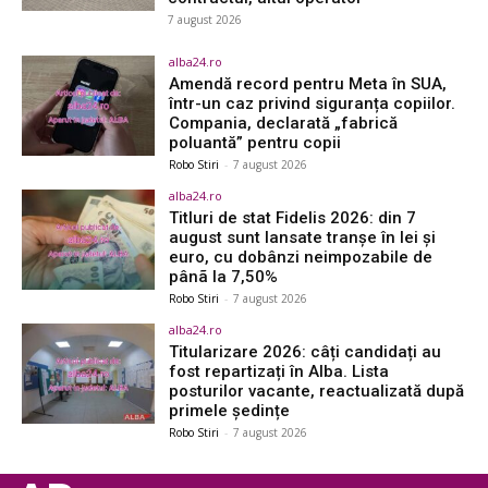
7 august 2026
alba24.ro
Amendă record pentru Meta în SUA,
într-un caz privind siguranța copiilor.
Compania, declarată „fabrică
poluantă” pentru copii
Robo Stiri
-
7 august 2026
alba24.ro
Titluri de stat Fidelis 2026: din 7
august sunt lansate tranșe în lei și
euro, cu dobânzi neimpozabile de
pânã la 7,50%
Robo Stiri
-
7 august 2026
alba24.ro
Titularizare 2026: câți candidați au
fost repartizați în Alba. Lista
posturilor vacante, reactualizată după
primele ședințe
Robo Stiri
-
7 august 2026