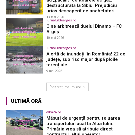
destructurată la Sibiu. Prejudiciu
uriaș descoperit de anchetatori
13 mai 2026
jurnaluldearges.ro
Cine arbitrează duelul Dinamo – FC
Argeș
10 mai 2026
jurnaluldearges.ro
Alertă de inundații în România! 22 de
județe, sub risc major după ploile
torențiale
9 mai 2026
Încărcați mai multe
ULTIMĂ ORĂ
alba24.ro
Măsuri de urgență pentru reluarea
transportului local la Alba Iulia.
Primăria vrea să atribuie direct
contractul, altui operator