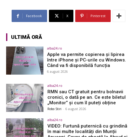
Facebook
X
Pinterest
ULTIMĂ ORĂ
alba24.ro
Apple va permite copierea și lipirea
între iPhone și PC-urile cu Windows.
Când va fi disponibilă funcția
6 august 2026
alba24.ro
RMN sau CT gratuit pentru bolnavii
cronici, o dată pe an. Ce este biletul
„Monitor” și cum îl puteți obține
Robo Stiri
-
6 august 2026
alba24.ro
VIDEO: Furtună puternică cu grindină
în mai multe localități din Munții
Apuseni. Covor de gheață la Abrud și