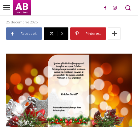
AB
ROBO ȘTIRI
25 decembrie 2025
Facebook
X
Pinterest