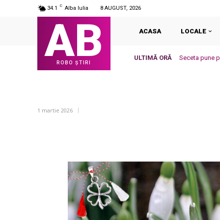
C
34.1
Alba Iulia
8 AUGUST, 2026
AB
ACASA
LOCALE
ULTIMĂ ORĂ
Seceta pune pr
ROBO ȘTIRI
1 martie 2026