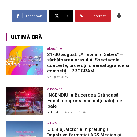
Facebook
X
Pinterest
ULTIMĂ ORĂ
alba24.ro
21-30 august: „Armonii în Sebeș” –
sărbătoarea orașului. Spectacole,
concerte, proiecții cinematografice și
competiții. PROGRAM
6 august 2026
alba24.ro
INCENDIU la Bucerdea Grânoasă.
Focul a cuprins mai mulți baloți de
paie
Robo Stiri
-
6 august 2026
alba24.ro
CIL Blaj, victorie în prelungiri
împotriva formației ACS Mediaș și