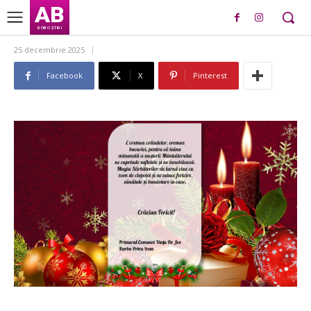
AB
ROBO ȘTIRI
25 decembrie 2025
Facebook
X
Pinterest