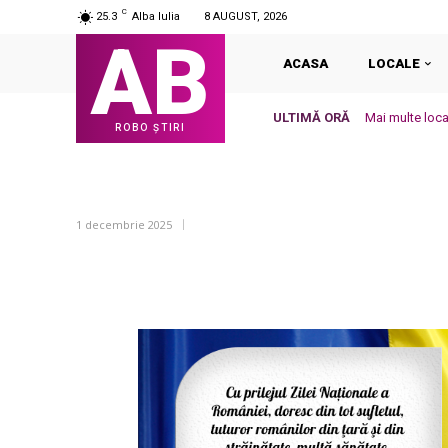
C
25.3
Alba Iulia
8 AUGUST, 2026
AB
ACASA
LOCALE
ULTIMĂ ORĂ
Mai multe local
ROBO ȘTIRI
1 decembrie 2025