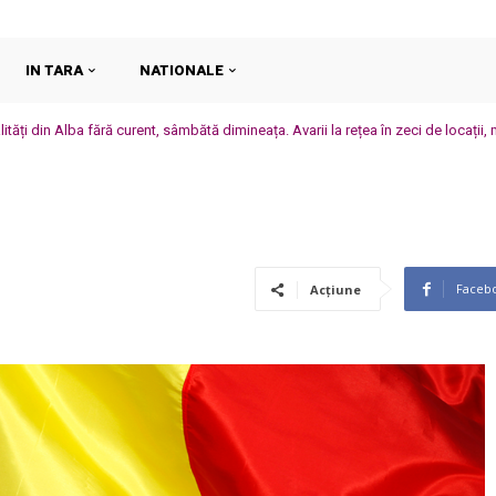
IN TARA
NATIONALE
ități din Alba fără curent, sâmbătă dimineața. Avarii la rețea în zeci de locații,
Faceb
Acțiune