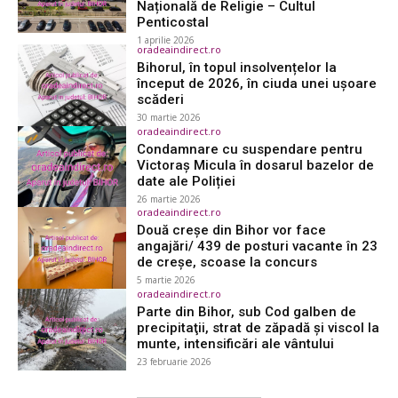
Națională de Religie – Cultul
Penticostal
1 aprilie 2026
oradeaindirect.ro
Bihorul, în topul insolvențelor la
început de 2026, în ciuda unei ușoare
scăderi
30 martie 2026
oradeaindirect.ro
Condamnare cu suspendare pentru
Victoraș Micula în dosarul bazelor de
date ale Poliției
26 martie 2026
oradeaindirect.ro
Două creșe din Bihor vor face
angajări/ 439 de posturi vacante în 23
de creșe, scoase la concurs
5 martie 2026
oradeaindirect.ro
Parte din Bihor, sub Cod galben de
precipitaţii, strat de zăpadă şi viscol la
munte, intensificări ale vântului
23 februarie 2026