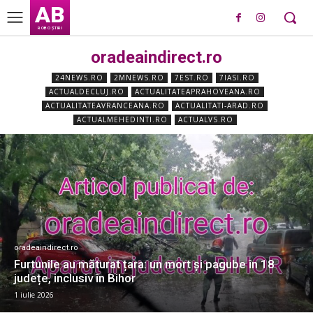
AB
ROBO ȘTIRI
oradeaindirect.ro
24NEWS.RO
2MNEWS.RO
7EST.RO
7IASI.RO
ACTUALDECLUJ.RO
ACTUALITATEAPRAHOVEANA.RO
ACTUALITATEAVRANCEANA.RO
ACTUALITATI-ARAD.RO
ACTUALMEHEDINTI.RO
ACTUALVS.RO
oradeaindirect.ro
Furtunile au măturat țara: un mort și pagube în 18
județe, inclusiv în Bihor
1 iulie 2026