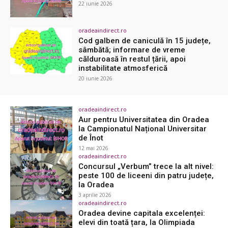
22 iunie 2026
oradeaindirect.ro
Cod galben de caniculă în 15 județe,
sâmbătă; informare de vreme
călduroasă în restul țării, apoi
instabilitate atmosferică
20 iunie 2026
oradeaindirect.ro
Aur pentru Universitatea din Oradea
la Campionatul Național Universitar
de Înot
12 mai 2026
oradeaindirect.ro
Concursul „Verbum” trece la alt nivel:
peste 100 de liceeni din patru județe,
la Oradea
3 aprilie 2026
oradeaindirect.ro
Oradea devine capitala excelenței:
elevi din toată țara, la Olimpiada