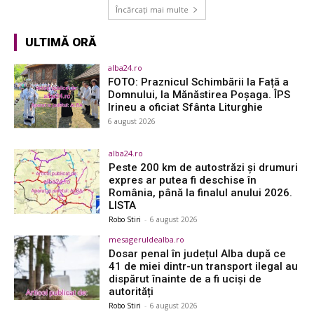
Încărcați mai multe
ULTIMĂ ORĂ
alba24.ro
FOTO: Praznicul Schimbării la Față a
Domnului, la Mănăstirea Poșaga. ÎPS
Irineu a oficiat Sfânta Liturghie
6 august 2026
alba24.ro
Peste 200 km de autostrăzi și drumuri
expres ar putea fi deschise în
România, până la finalul anului 2026.
LISTA
Robo Stiri
-
6 august 2026
mesageruldealba.ro
Dosar penal în județul Alba după ce
41 de miei dintr-un transport ilegal au
dispărut înainte de a fi uciși de
autorități
Robo Stiri
-
6 august 2026