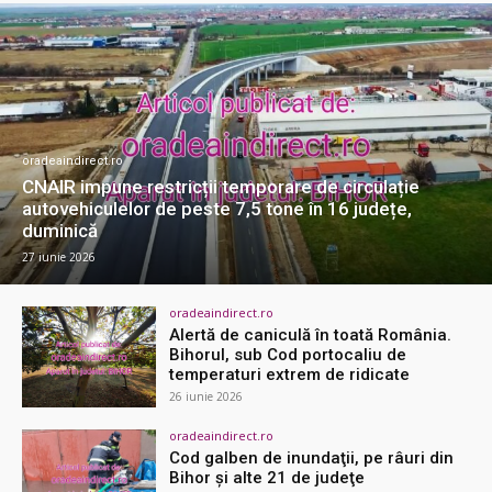
oradeaindirect.ro
CNAIR impune restricții temporare de circulație
autovehiculelor de peste 7,5 tone în 16 județe,
duminică
27 iunie 2026
oradeaindirect.ro
Alertă de caniculă în toată România.
Bihorul, sub Cod portocaliu de
temperaturi extrem de ridicate
26 iunie 2026
oradeaindirect.ro
Cod galben de inundaţii, pe râuri din
Bihor şi alte 21 de judeţe