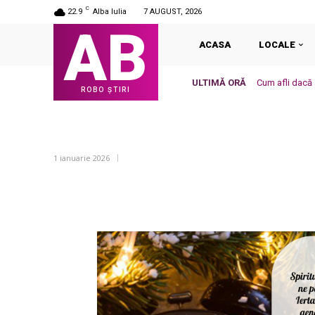
C
22.9
Alba Iulia
7 AUGUST, 2026
AB
ACASA
LOCALE
ULTIMĂ ORĂ
Cum afli dacă a
ROBO ȘTIRI
1 ianuarie 2026