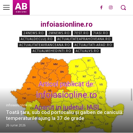
AB
ROBO ȘTIRI
infoiasionline.ro
24NEWS.RO
2MNEWS.RO
7EST.RO
7IASI.RO
ACTUALDECLUJ.RO
ACTUALITATEAPRAHOVEANA.RO
ACTUALITATEAVRANCEANA.RO
ACTUALITATI-ARAD.RO
ACTUALMEHEDINTI.RO
ACTUALVS.RO
infoiasionline.ro
Toată țara, sub cod portocaliu și galben de caniculă:
temperaturile ajung la 37 de grade
26 iunie 2026