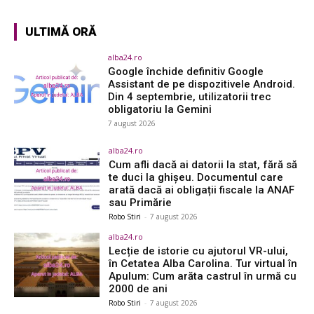
ULTIMĂ ORĂ
alba24.ro
Google închide definitiv Google
Assistant de pe dispozitivele Android.
Din 4 septembrie, utilizatorii trec
obligatoriu la Gemini
7 august 2026
alba24.ro
Cum afli dacă ai datorii la stat, fără să
te duci la ghișeu. Documentul care
arată dacă ai obligații fiscale la ANAF
sau Primărie
Robo Stiri
-
7 august 2026
alba24.ro
Lecție de istorie cu ajutorul VR-ului,
în Cetatea Alba Carolina. Tur virtual în
Apulum: Cum arăta castrul în urmă cu
2000 de ani
Robo Stiri
-
7 august 2026