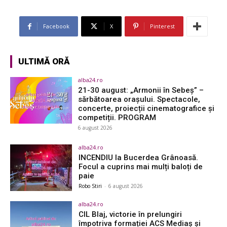
Facebook
X
Pinterest
ULTIMĂ ORĂ
alba24.ro
21-30 august: „Armonii în Sebeș” –
sărbătoarea orașului. Spectacole,
concerte, proiecții cinematografice și
competiții. PROGRAM
6 august 2026
alba24.ro
INCENDIU la Bucerdea Grânoasă.
Focul a cuprins mai mulți baloți de
paie
Robo Stiri
-
6 august 2026
alba24.ro
CIL Blaj, victorie în prelungiri
împotriva formației ACS Mediaș și