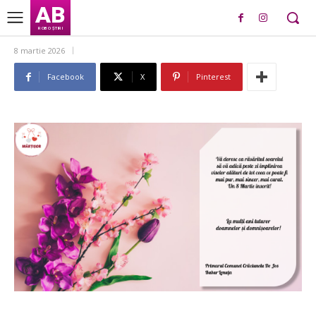
AB
ROBO ȘTIRI
8 martie 2026
Facebook
X
Pinterest