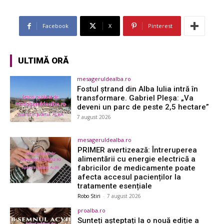
Facebook
X
Pinterest
ULTIMĂ ORĂ
mesageruldealba.ro
Fostul ștrand din Alba Iulia intră în
transformare. Gabriel Pleșa: „Va
deveni un parc de peste 2,5 hectare”
7 august 2026
mesageruldealba.ro
PRIMER avertizează: Întreruperea
alimentării cu energie electrică a
fabricilor de medicamente poate
afecta accesul pacienților la
tratamente esențiale
Robo Stiri
-
7 august 2026
proalba.ro
Sunteți așteptați la o nouă ediție a