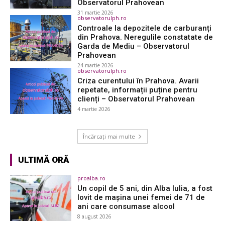
Observatorul Prahovean
31 martie 2026
observatorulph.ro
Controale la depozitele de carburanți
din Prahova. Neregulile constatate de
Garda de Mediu – Observatorul
Prahovean
24 martie 2026
observatorulph.ro
Criza curentului în Prahova. Avarii
repetate, informații puține pentru
clienți – Observatorul Prahovean
4 martie 2026
Încărcați mai multe
ULTIMĂ ORĂ
proalba.ro
Un copil de 5 ani, din Alba Iulia, a fost
lovit de mașina unei femei de 71 de
ani care consumase alcool
8 august 2026