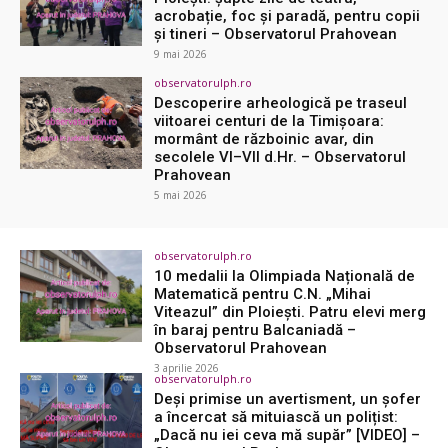
acrobație, foc și paradă, pentru copii
și tineri – Observatorul Prahovean
9 mai 2026
observatorulph.ro
Descoperire arheologică pe traseul
viitoarei centuri de la Timișoara:
mormânt de războinic avar, din
secolele VI–VII d.Hr. – Observatorul
Prahovean
5 mai 2026
observatorulph.ro
10 medalii la Olimpiada Națională de
Matematică pentru C.N. „Mihai
Viteazul” din Ploiești. Patru elevi merg
în baraj pentru Balcaniadă –
Observatorul Prahovean
3 aprilie 2026
observatorulph.ro
Deși primise un avertisment, un șofer
a încercat să mituiască un polițist:
„Dacă nu iei ceva mă supăr” [VIDEO] –