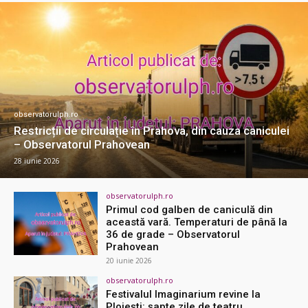
observatorulph.ro
Restricții de circulație în Prahova, din cauza caniculei
– Observatorul Prahovean
28 iunie 2026
observatorulph.ro
Primul cod galben de caniculă din
această vară. Temperaturi de până la
36 de grade – Observatorul
Prahovean
20 iunie 2026
observatorulph.ro
Festivalul Imaginarium revine la
Ploiești: șapte zile de teatru,