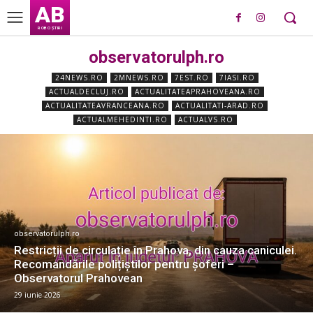
AB
ROBO ȘTIRI
observatorulph.ro
24NEWS.RO
2MNEWS.RO
7EST.RO
7IASI.RO
ACTUALDECLUJ.RO
ACTUALITATEAPRAHOVEANA.RO
ACTUALITATEAVRANCEANA.RO
ACTUALITATI-ARAD.RO
ACTUALMEHEDINTI.RO
ACTUALVS.RO
observatorulph.ro
Restricții de circulație în Prahova, din cauza caniculei.
Recomandările polițiștilor pentru șoferi –
Observatorul Prahovean
29 iunie 2026