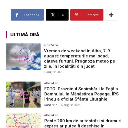
Facebook
X
Pinterest
ULTIMĂ ORĂ
alba24.ro
Vremea de weekend în Alba, 7-9
august: temperaturile mai scad,
câteva furtuni. Prognoza meteo pe
zile, în localități din județ
6 august 2026
alba24.ro
FOTO: Praznicul Schimbării la Față a
Domnului, la Mănăstirea Poșaga. ÎPS
Irineu a oficiat Sfânta Liturghie
Robo Stiri
-
6 august 2026
alba24.ro
Peste 200 km de autostrăzi și drumuri
expres ar putea fi deschise în