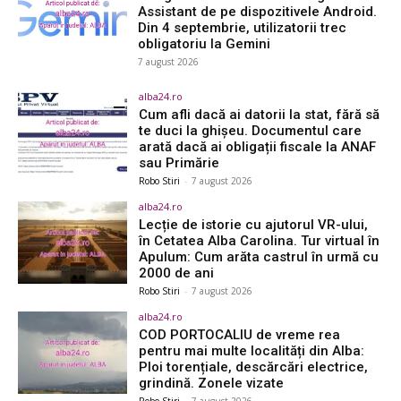
Assistant de pe dispozitivele Android.
Din 4 septembrie, utilizatorii trec
obligatoriu la Gemini
7 august 2026
alba24.ro
Cum afli dacă ai datorii la stat, fără să
te duci la ghișeu. Documentul care
arată dacă ai obligații fiscale la ANAF
sau Primărie
Robo Stiri
-
7 august 2026
alba24.ro
Lecție de istorie cu ajutorul VR-ului,
în Cetatea Alba Carolina. Tur virtual în
Apulum: Cum arăta castrul în urmă cu
2000 de ani
Robo Stiri
-
7 august 2026
alba24.ro
COD PORTOCALIU de vreme rea
pentru mai multe localități din Alba:
Ploi torențiale, descărcări electrice,
grindină. Zonele vizate