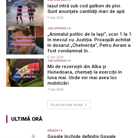
Iașul intră sub cod galben de ploi.
Sunt anunțate cantități mari de apă
9 mai 2026
ziaruldeiasi.ro
„Animalul politic de la Iași”, scor 1 la 1
în meciul cu Justiția. Proaspăt achitat
în dosarul „Chelnerița”, Petru Avram a
fost condamnat în...
9 mai 2026
ziaruldeiasi.ro
Mii de rezerviști din Alba și
Hunedoara, chemați la exerciții în
luna mai. Unde vor mai avea loc
mobilizări
7 mai 2026
Încărcați mai multe
ULTIMĂ ORĂ
alba24.ro
Google închide definitiv Google