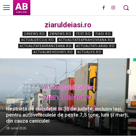
AB
ROBO ȘTIRI
ziaruldeiasi.ro
24NEWS.RO
2MNEWS.RO
7EST.RO
7IASI.RO
ACTUALDECLUJ.RO
ACTUALITATEAPRAHOVEANA.RO
ACTUALITATEAVRANCEANA.RO
ACTUALITATI-ARAD.RO
ACTUALMEHEDINTI.RO
ACTUALVS.RO
ziaruldeiasi.ro
Restricții de circulație în 35 de județe, inclusiv Iași,
pentru autovehiculele de peste 7,5 tone, luni și marți,
din cauza caniculei
28 iunie 2026