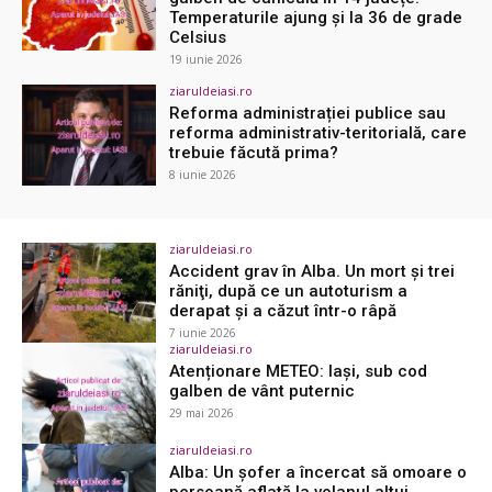
Temperaturile ajung și la 36 de grade
Celsius
19 iunie 2026
ziaruldeiasi.ro
Reforma administrației publice sau
reforma administrativ-teritorială, care
trebuie făcută prima?
8 iunie 2026
ziaruldeiasi.ro
Accident grav în Alba. Un mort şi trei
răniţi, după ce un autoturism a
derapat şi a căzut într-o râpă
7 iunie 2026
ziaruldeiasi.ro
Atenționare METEO: Iași, sub cod
galben de vânt puternic
29 mai 2026
ziaruldeiasi.ro
Alba: Un șofer a încercat să omoare o