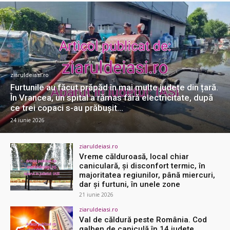
ziaruldeiasi.ro
Furtunile au făcut prăpăd în mai multe județe din țară.
În Vrancea, un spital a rămas fără electricitate, după
ce trei copaci s-au prăbuşit...
24 iunie 2026
ziaruldeiasi.ro
Vreme călduroasă, local chiar
caniculară, şi disconfort termic, în
majoritatea regiunilor, până miercuri,
dar şi furtuni, în unele zone
21 iunie 2026
ziaruldeiasi.ro
Val de căldură peste România. Cod
galben de caniculă în 14 județe.