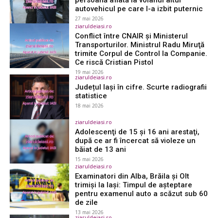
persoană aflată la volanul altui
autovehicul pe care l-a izbit puternic
27 mai 2026
ziaruldeiasi.ro
Conflict între CNAIR şi Ministerul
Transporturilor. Ministrul Radu Miruţă
trimite Corpul de Control la Companie.
Ce riscă Cristian Pistol
19 mai 2026
ziaruldeiasi.ro
Județul Iași în cifre. Scurte radiografii
statistice
18 mai 2026
ziaruldeiasi.ro
Adolescenţi de 15 şi 16 ani arestaţi,
după ce ar fi încercat să violeze un
băiat de 13 ani
15 mai 2026
ziaruldeiasi.ro
Examinatori din Alba, Brăila și Olt
trimiși la Iași: Timpul de așteptare
pentru examenul auto a scăzut sub 60
de zile
13 mai 2026
ziaruldeiasi.ro