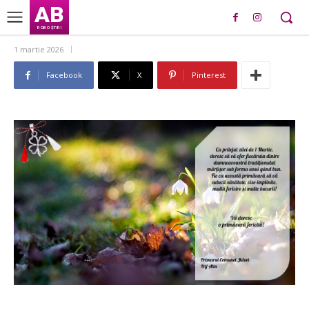
AB
ROBO ȘTIRI
1 martie 2026
Facebook
X
Pinterest