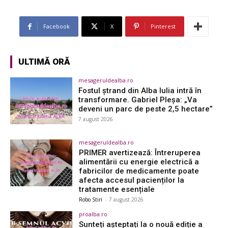
Facebook
X
Pinterest
ULTIMĂ ORĂ
mesageruldealba.ro
Fostul ștrand din Alba Iulia intră în
transformare. Gabriel Pleșa: „Va
deveni un parc de peste 2,5 hectare”
7 august 2026
mesageruldealba.ro
PRIMER avertizează: Întreruperea
alimentării cu energie electrică a
fabricilor de medicamente poate
afecta accesul pacienților la
tratamente esențiale
Robo Stiri
-
7 august 2026
proalba.ro
Sunteți așteptați la o nouă ediție a