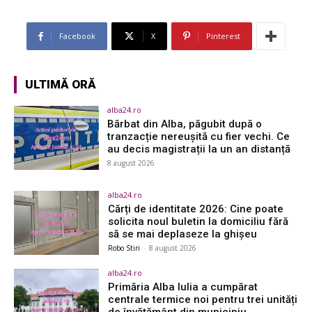
Facebook
X
Pinterest
ULTIMĂ ORĂ
alba24.ro
Bărbat din Alba, păgubit după o
tranzacție nereușită cu fier vechi. Ce
au decis magistrații la un an distanță
8 august 2026
alba24.ro
Cărți de identitate 2026: Cine poate
solicita noul buletin la domiciliu fără
să se mai deplaseze la ghișeu
Robo Stiri
-
8 august 2026
alba24.ro
Primăria Alba Iulia a cumpărat
centrale termice noi pentru trei unități
de învățământ din municipiu