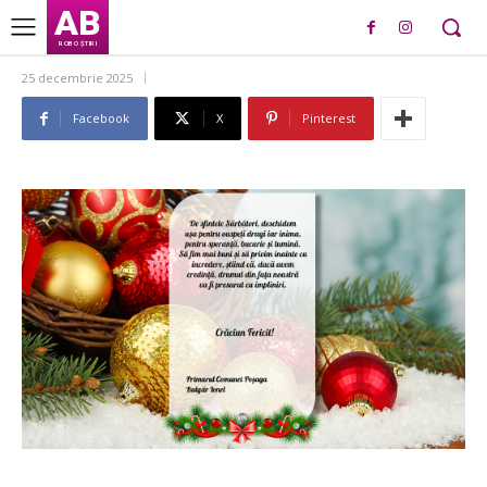
AB
ROBO ȘTIRI
25 decembrie 2025
Facebook
X
Pinterest