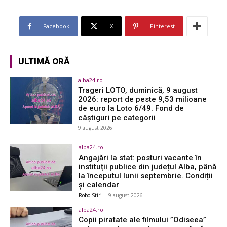
Facebook
X
Pinterest
ULTIMĂ ORĂ
alba24.ro
Trageri LOTO, duminică, 9 august
2026: report de peste 9,53 milioane
de euro la Loto 6/49. Fond de
câștiguri pe categorii
9 august 2026
alba24.ro
Angajări la stat: posturi vacante în
instituții publice din județul Alba, până
la începutul lunii septembrie. Condiții
și calendar
Robo Stiri
-
9 august 2026
alba24.ro
Copii piratate ale filmului ”Odiseea”