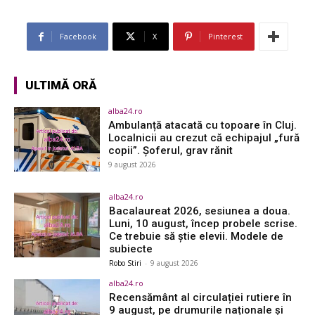
Facebook
X
Pinterest
ULTIMĂ ORĂ
alba24.ro
Ambulanță atacată cu topoare în Cluj.
Localnicii au crezut că echipajul „fură
copii”. Șoferul, grav rănit
9 august 2026
alba24.ro
Bacalaureat 2026, sesiunea a doua.
Luni, 10 august, încep probele scrise.
Ce trebuie să știe elevii. Modele de
subiecte
Robo Stiri
-
9 august 2026
alba24.ro
Recensământ al circulației rutiere în
9 august, pe drumurile naționale și