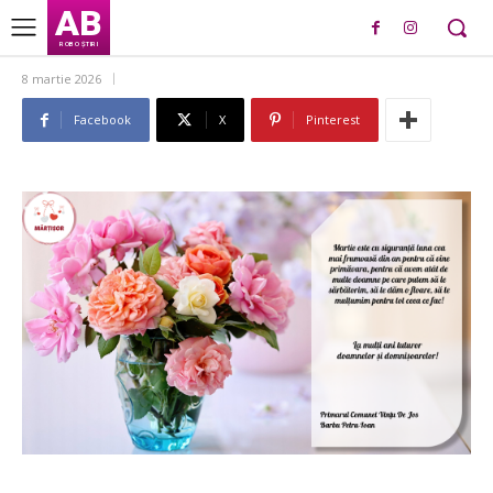
AB
ROBO ȘTIRI
8 martie 2026
Facebook
X
Pinterest