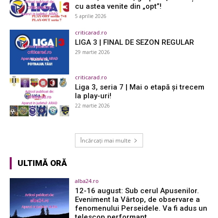
cu astea venite din „opt”!
5 aprilie 2026
criticarad.ro
LIGA 3 | FINAL DE SEZON REGULAR
29 martie 2026
criticarad.ro
Liga 3, seria 7 | Mai o etapă și trecem
la play-uri!
22 martie 2026
Încărcați mai multe
ULTIMĂ ORĂ
alba24.ro
12-16 august: Sub cerul Apusenilor.
Eveniment la Vârtop, de observare a
fenomenului Perseidele. Va fi adus un
telescop performant