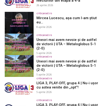
meciurilor din etapa a 4-a
26 aprilie 2026
criticarad.ro
Mircea Lucescu, așa cum l-am știut
eu…
8 aprilie 2026
criticarad.ro
Uneori mai avem nevoie și de astfel
de victorii | UTA – Metaloglobus 5-1
(2-0)
5 aprilie 2026
criticarad.ro
Uneori mai avem nevoie și de astfel
de victorii | UTA – Metaloglobus 5-1
(2-0)
5 aprilie 2026
criticarad.ro
LIGA 3, PLAY-OFF, grupa 4 | Nu-i ușor
cu astea venite din „opt”!
5 aprilie 2026
criticarad.ro
LIGA 3, PLAY-OFF, grupa 4 | Nu-i ușor