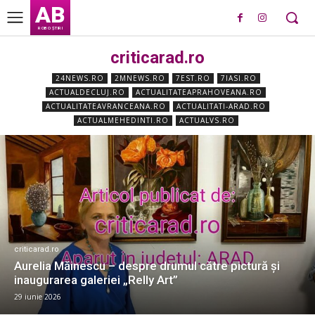
AB
ROBO ȘTIRI
criticarad.ro
24NEWS.RO
2MNEWS.RO
7EST.RO
7IASI.RO
ACTUALDECLUJ.RO
ACTUALITATEAPRAHOVEANA.RO
ACTUALITATEAVRANCEANA.RO
ACTUALITATI-ARAD.RO
ACTUALMEHEDINTI.RO
ACTUALVS.RO
criticarad.ro
Aurelia Măinescu – despre drumul către pictură și
inaugurarea galeriei „Relly Art”
29 iunie 2026