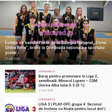
criticarad.ro
Echipa de baschet fete de la Colegiul Național „Elena
Ghiba Birta”, bronz la Olimpiada națională a sportului
școlar
31 mai 2026
criticarad.ro
Baraj pentru promovare în Liga 2,
semifinală: Minerul Lupeni – CSM
Unirea Alba Iulia 0-3 (0-1)
31 mai 2026
criticarad.ro
LIGA 3 | PLAY-OFF, grupa 4: Sezonul
de încheie cu finala pentru locul doi! |