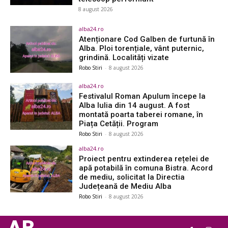
8 august 2026
alba24.ro
Atenționare Cod Galben de furtună în
Alba. Ploi torențiale, vânt puternic,
grindină. Localități vizate
Robo Stiri
-
8 august 2026
alba24.ro
Festivalul Roman Apulum începe la
Alba Iulia din 14 august. A fost
montată poarta taberei romane, în
Piața Cetății. Program
Robo Stiri
-
8 august 2026
alba24.ro
Proiect pentru extinderea rețelei de
apă potabilă în comuna Bistra. Acord
de mediu, solicitat la Directia
Județeană de Mediu Alba
Robo Stiri
-
8 august 2026