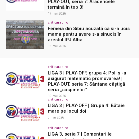
PLAY-OUT, seria 7: Arădencele
termină în top 3!
17 mai 2026
criticarad.ro
Femeia din Sibiu acuzată că și-a ucis
mama pentru avere s-a sinucis în
arestul IPJ Alba
15 mai 2026
criticarad.ro
LIGA 3 | PLAY-OFF, grupa 4: Poli și-a
asigurat matematic promovarea! |
PLAY-OUT, seria 7: Sântana câștigă
seria „suspinelor”
10 mai 2026
criticarad.ro
LIGA 3 | PLAY-OFF | Grupa 4: Bătaie
mare pe locul doi
3 mai 2026
criticarad.ro
LIGA 3, seria 7 | Comentariile