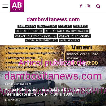
AB
ROBO ȘTIRI
dambovitanews.com
24NEWS.RO
2MNEWS.RO
7EST.RO
7IASI.RO
ACTUALDECLUJ.RO
ACTUALITATEAPRAHOVEANA.RO
ACTUALITATEAVRANCEANA.RO
ACTUALITATI-ARAD.RO
ACTUALMEHEDINTI.RO
ACTUALVS.RO
dambovitanews.com
Poliția Rutieră, acțiune amplă pe DN7: controale
intensificate între orele 14:00 și 18:00
19 iunie 2026