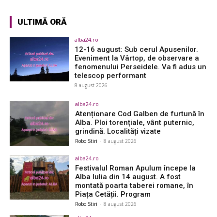
ULTIMĂ ORĂ
alba24.ro
12-16 august: Sub cerul Apusenilor.
Eveniment la Vârtop, de observare a
fenomenului Perseidele. Va fi adus un
telescop performant
8 august 2026
alba24.ro
Atenționare Cod Galben de furtună în
Alba. Ploi torențiale, vânt puternic,
grindină. Localități vizate
Robo Stiri
-
8 august 2026
alba24.ro
Festivalul Roman Apulum începe la
Alba Iulia din 14 august. A fost
montată poarta taberei romane, în
Piața Cetății. Program
Robo Stiri
-
8 august 2026