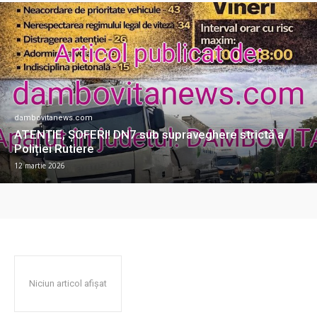
dambovitanews.com
ATENȚIE, ȘOFERI! DN7 sub supraveghere strictă a
Poliției Rutiere
12 martie 2026
Niciun articol afișat