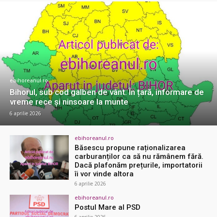
ebihoreanul.ro
Bihorul, sub cod galben de vânt. În țară, informare de
vreme rece și ninsoare la munte
6 aprilie 2026
ebihoreanul.ro
Băsescu propune raționalizarea
carburanților ca să nu rămânem fără.
Dacă plafonăm prețurile, importatorii
îi vor vinde altora
6 aprilie 2026
ebihoreanul.ro
Postul Mare al PSD
6 aprilie 2026