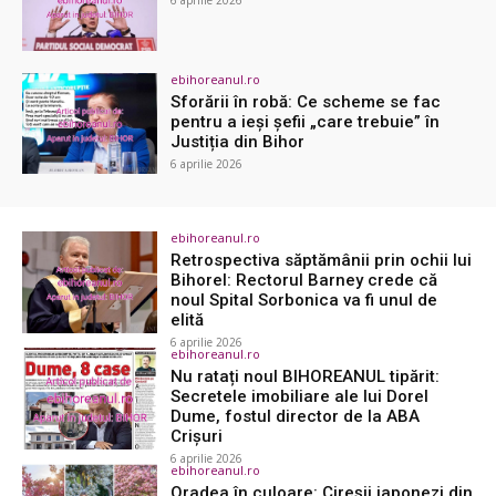
ebihoreanul.ro
Sforării în robă: Ce scheme se fac
pentru a ieși șefii „care trebuie” în
Justiția din Bihor
6 aprilie 2026
ebihoreanul.ro
Retrospectiva săptămânii prin ochii lui
Bihorel: Rectorul Barney crede că
noul Spital Sorbonica va fi unul de
elită
6 aprilie 2026
ebihoreanul.ro
Nu ratați noul BIHOREANUL tipărit:
Secretele imobiliare ale lui Dorel
Dume, fostul director de la ABA
Crișuri
6 aprilie 2026
ebihoreanul.ro
Oradea în culoare: Cireșii japonezi din