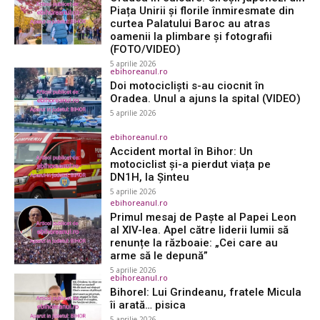
Piața Unirii și florile înmiresmate din
curtea Palatului Baroc au atras
oamenii la plimbare și fotografii
(FOTO/VIDEO)
5 aprilie 2026
ebihoreanul.ro
Doi motocicliști s-au ciocnit în
Oradea. Unul a ajuns la spital (VIDEO)
5 aprilie 2026
ebihoreanul.ro
Accident mortal în Bihor: Un
motociclist și-a pierdut viața pe
DN1H, la Șinteu
5 aprilie 2026
ebihoreanul.ro
Primul mesaj de Paște al Papei Leon
al XIV-lea. Apel către liderii lumii să
renunțe la războaie: „Cei care au
arme să le depună”
5 aprilie 2026
ebihoreanul.ro
Bihorel: Lui Grindeanu, fratele Micula
îi arată… pisica
5 aprilie 2026