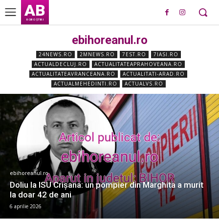
AB
ROBO ȘTIRI
ebihoreanul.ro
24NEWS.RO
2MNEWS.RO
7EST.RO
7IASI.RO
ACTUALDECLUJ.RO
ACTUALITATEAPRAHOVEANA.RO
ACTUALITATEAVRANCEANA.RO
ACTUALITATI-ARAD.RO
ACTUALMEHEDINTI.RO
ACTUALVS.RO
ebihoreanul.ro
Doliu la ISU Crișana: un pompier din Marghita a murit
la doar 42 de ani
6 aprilie 2026