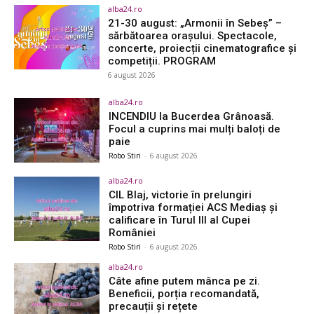
alba24.ro
21-30 august: „Armonii în Sebeș” –
sărbătoarea orașului. Spectacole,
concerte, proiecții cinematografice și
competiții. PROGRAM
6 august 2026
alba24.ro
INCENDIU la Bucerdea Grânoasă.
Focul a cuprins mai mulți baloți de
paie
Robo Stiri
-
6 august 2026
alba24.ro
CIL Blaj, victorie în prelungiri
împotriva formației ACS Mediaș și
calificare în Turul III al Cupei
României
Robo Stiri
-
6 august 2026
alba24.ro
Câte afine putem mânca pe zi.
Beneficii, porția recomandată,
precauții și rețete