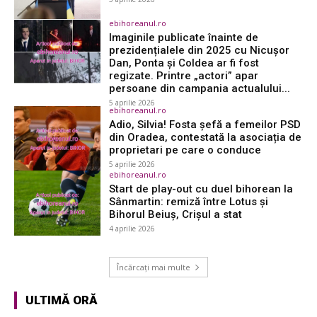
ebihoreanul.ro
Imaginile publicate înainte de
prezidențialele din 2025 cu Nicușor
Dan, Ponta și Coldea ar fi fost
regizate. Printre „actori” apar
persoane din campania actualului...
5 aprilie 2026
ebihoreanul.ro
Adio, Silvia! Fosta șefă a femeilor PSD
din Oradea, contestată la asociația de
proprietari pe care o conduce
5 aprilie 2026
ebihoreanul.ro
Start de play-out cu duel bihorean la
Sânmartin: remiză între Lotus și
Bihorul Beiuș, Crișul a stat
4 aprilie 2026
Încărcați mai multe
ULTIMĂ ORĂ