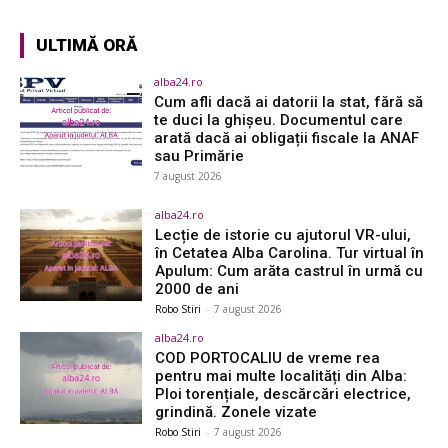
ULTIMĂ ORĂ
alba24.ro
Cum afli dacă ai datorii la stat, fără să
te duci la ghișeu. Documentul care
arată dacă ai obligații fiscale la ANAF
sau Primărie
7 august 2026
alba24.ro
Lecție de istorie cu ajutorul VR-ului,
în Cetatea Alba Carolina. Tur virtual în
Apulum: Cum arăta castrul în urmă cu
2000 de ani
Robo Stiri
-
7 august 2026
alba24.ro
COD PORTOCALIU de vreme rea
pentru mai multe localități din Alba:
Ploi torențiale, descărcări electrice,
grindină. Zonele vizate
Robo Stiri
-
7 august 2026