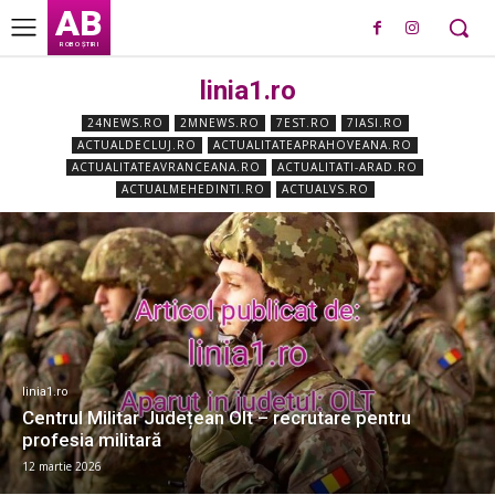
AB
ROBO ȘTIRI
linia1.ro
24NEWS.RO
2MNEWS.RO
7EST.RO
7IASI.RO
ACTUALDECLUJ.RO
ACTUALITATEAPRAHOVEANA.RO
ACTUALITATEAVRANCEANA.RO
ACTUALITATI-ARAD.RO
ACTUALMEHEDINTI.RO
ACTUALVS.RO
linia1.ro
Centrul Militar Județean Olt – recrutare pentru
profesia militară
12 martie 2026