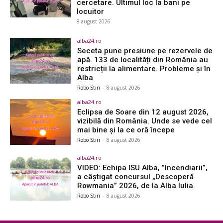
cercetare. Ultimul loc la bani pe
locuitor
8 august 2026
alba24.ro
Seceta pune presiune pe rezervele de
apă. 133 de localități din România au
restricții la alimentare. Probleme și în
Alba
Robo Stiri
-
8 august 2026
alba24.ro
Eclipsa de Soare din 12 august 2026,
vizibilă din România. Unde se vede cel
mai bine și la ce oră începe
Robo Stiri
-
8 august 2026
alba24.ro
VIDEO: Echipa ISU Alba, ”Incendiarii”,
a câștigat concursul „Descoperă
Rowmania” 2026, de la Alba Iulia
Robo Stiri
-
8 august 2026