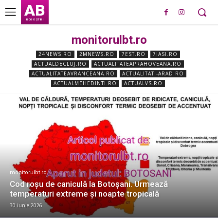
AB
ROBO ȘTIRI
monitorulbt.ro
24NEWS.RO
2MNEWS.RO
7EST.RO
7IASI.RO
ACTUALDECLUJ.RO
ACTUALITATEAPRAHOVEANA.RO
ACTUALITATEAVRANCEANA.RO
ACTUALITATI-ARAD.RO
ACTUALMEHEDINTI.RO
ACTUALVS.RO
monitorulbt.ro
Cod roșu de caniculă la Botoșani. Urmează
temperaturi extreme și noapte tropicală
30 iunie 2026