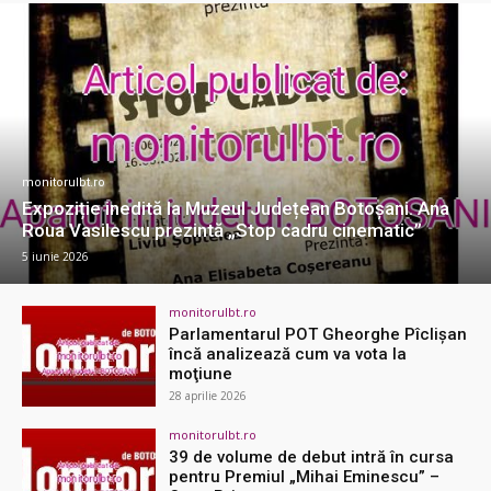
monitorulbt.ro
Expoziție inedită la Muzeul Județean Botoșani. Ana
Roua Vasilescu prezintă „Stop cadru cinematic”
5 iunie 2026
monitorulbt.ro
Parlamentarul POT Gheorghe Pîclişan
încă analizează cum va vota la
moţiune
28 aprilie 2026
monitorulbt.ro
39 de volume de debut intră în cursa
pentru Premiul „Mihai Eminescu” –