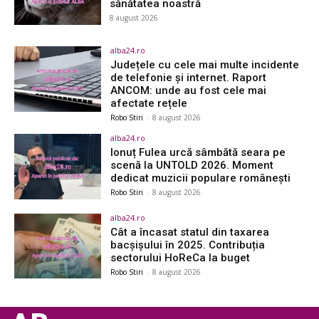
sănătatea noastră
8 august 2026
alba24.ro
Județele cu cele mai multe incidente
de telefonie și internet. Raport
ANCOM: unde au fost cele mai
afectate rețele
Robo Stiri
-
8 august 2026
alba24.ro
Ionuț Fulea urcă sâmbătă seara pe
scenă la UNTOLD 2026. Moment
dedicat muzicii populare românești
Robo Stiri
-
8 august 2026
alba24.ro
Cât a încasat statul din taxarea
bacșișului în 2025. Contribuția
sectorului HoReCa la buget
Robo Stiri
-
8 august 2026