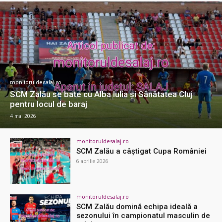
monitoruldesalaj.ro
SCM Zalău se bate cu Alba Iulia și Sănătatea Cluj
pentru locul de baraj
4 mai 2026
monitoruldesalaj.ro
SCM Zalău a câştigat Cupa României
6 aprilie 2026
monitoruldesalaj.ro
SCM Zalău domină echipa ideală a
sezonului în campionatul masculin de