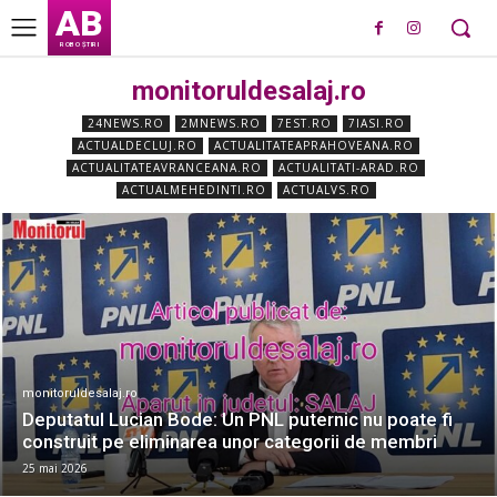
AB
ROBO ȘTIRI
monitoruldesalaj.ro
24NEWS.RO
2MNEWS.RO
7EST.RO
7IASI.RO
ACTUALDECLUJ.RO
ACTUALITATEAPRAHOVEANA.RO
ACTUALITATEAVRANCEANA.RO
ACTUALITATI-ARAD.RO
ACTUALMEHEDINTI.RO
ACTUALVS.RO
monitoruldesalaj.ro
Deputatul Lucian Bode: Un PNL puternic nu poate fi
construit pe eliminarea unor categorii de membri
25 mai 2026