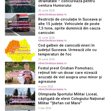
străinătate – concurează pentru
centura Humorului
26 iunie 2026
obiectivdesuceava.ro
Restricții de circulație în Suceava și
alte 15 județe. Vehiculele de peste
7,5 tone, oprite duminică din cauza
caniculei
26 iunie 2026
obiectivdesuceava.ro
Cod galben de caniculă vineri în
județul Suceava. Urmează zile cu
temperaturi de foc
25 iunie 2026
obiectivdesuceava.ro
Fostul preot Cristian Pomohaci,
reținut într-un dosar care vizează
acuzații de viol asupra unui minor și
agresiune
4 iunie 2026
obiectivdesuceava.ro
Olimpiada Sportului Militar Liceal,
câștigată de elevii Colegiului Național
Militar ”Ștefan cel Mare”
2 mai 2026