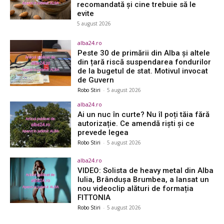
recomandată și cine trebuie să le
evite
5 august 2026
alba24.ro
Peste 30 de primării din Alba și altele
din țară riscă suspendarea fondurilor
de la bugetul de stat. Motivul invocat
de Guvern
Robo Stiri
-
5 august 2026
alba24.ro
Ai un nuc în curte? Nu îl poți tăia fără
autorizație. Ce amendă riști și ce
prevede legea
Robo Stiri
-
5 august 2026
alba24.ro
VIDEO: Solista de heavy metal din Alba
Iulia, Brândușa Brumbea, a lansat un
nou videoclip alături de formația
FITTONIA
Robo Stiri
-
5 august 2026