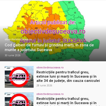
obiectivdesuceava.ro
Cod galben de furtuni și grindină marți, în zona de
munte a județului Suceava
30 iunie 2026
obiectivdesuceava.ro
Restricțiile pentru traficul greu,
extinse luni și marți în Suceava și în
alte 34 de județe, din cauza caniculei
28 iunie 2026
obiectivdesuceava.ro
Restricțiile pentru traficul greu,
extinse luni și marți în Suceava și în