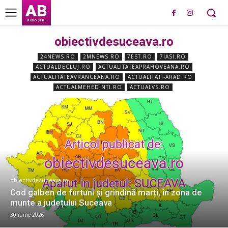
AB
ROBO ȘTIRI
obiectivdesuceava.ro
24NEWS.RO
2MNEWS.RO
7EST.RO
7IASI.RO
ACTUALDECLUJ.RO
ACTUALITATEAPRAHOVEANA.RO
ACTUALITATEAVRANCEANA.RO
ACTUALITATI-ARAD.RO
ACTUALMEHEDINTI.RO
ACTUALVS.RO
obiectivdesuceava.ro
Cod galben de furtuni și grindină marți, în zona de
munte a județului Suceava
30 iunie 2026