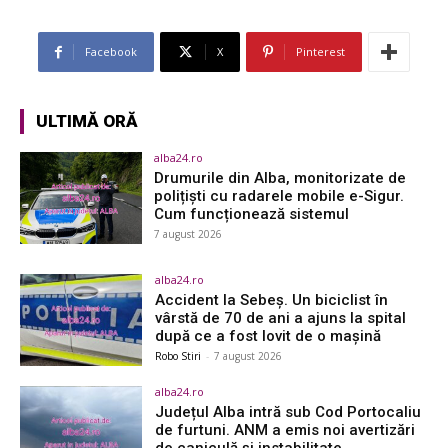
Facebook
X
Pinterest
ULTIMĂ ORĂ
alba24.ro
Drumurile din Alba, monitorizate de
polițiști cu radarele mobile e-Sigur.
Cum funcționează sistemul
7 august 2026
alba24.ro
Accident la Sebeș. Un biciclist în
vârstă de 70 de ani a ajuns la spital
după ce a fost lovit de o mașină
Robo Stiri
-
7 august 2026
alba24.ro
Județul Alba intră sub Cod Portocaliu
de furtuni. ANM a emis noi avertizări
de caniculă și instabilitate