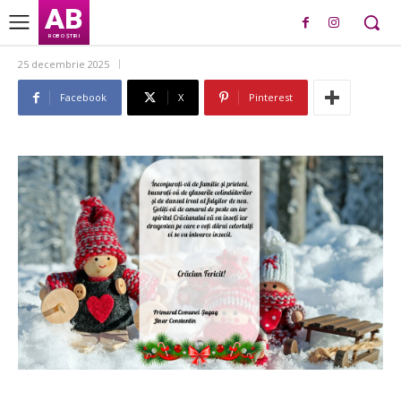
AB
ROBO ȘTIRI
25 decembrie 2025
Facebook
X
Pinterest