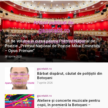
gazetabt.ro
38 de volume în cursa pentru Premiul Național de
Poezie „Premiul Național de Poezie Mihai Eminescu
– Opus Primum”
28 aprilie 2026
gazetabt.ro
Bărbat dispărut, căutat de polițiștii din
Botoșani
7 aprilie 2026
gazetabt.ro
Ateliere și concerte muzicale pentru
copii, în premieră la Botoșani –