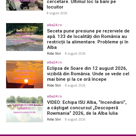
cercetare. Ultimul loc la bani pe
locuitor
8 august 2026
alba24.ro
Seceta pune presiune pe rezervele de
apă. 133 de localități din România au
restricții la alimentare. Probleme și în
Alba
Robo Stiri
-
8 august 2026
alba24.ro
Eclipsa de Soare din 12 august 2026,
vizibilă din România. Unde se vede cel
mai bine și la ce oră începe
Robo Stiri
-
8 august 2026
alba24.ro
VIDEO: Echipa ISU Alba, ”Incendiarii”,
a câștigat concursul „Descoperă
Rowmania” 2026, de la Alba Iulia
Robo Stiri
-
8 august 2026