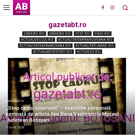
AB
ROBO ȘTIRI
gazetabt.ro
24NEWS.RO
2MNEWS.RO
7EST.RO
7IASI.RO
ACTUALDECLUJ.RO
ACTUALITATEAPRAHOVEANA.RO
ACTUALITATEAVRANCEANA.RO
ACTUALITATI-ARAD.RO
ACTUALMEHEDINTI.RO
ACTUALVS.RO
gazetabt.ro
„Stop cadru cinematic” – expoziție personală
semnată de artista Ana Roua Vasilescu la Muzeul
Județean Botoșani
5 iunie 2026