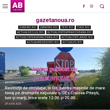
AB
ROBO ȘTIRI
gazetanoua.ro
24NEWS.RO
2MNEWS.RO
7EST.RO
7IASI.RO
ACTUALDECLUJ.RO
ACTUALITATEAPRAHOVEANA.RO
ACTUALITATEAVRANCEANA.RO
ACTUALITATI-ARAD.RO
ACTUALMEHEDINTI.RO
ACTUALVS.RO
gazetanoua.ro
Restricţii de circulaţie, în Olt, pentru maşinile de mare
tonaj pe drumurile naţionale şi DEx Craiova-Piteşti,
luni şi marţi, între orele 12.00 şi 20.00...
29 iunie 2026