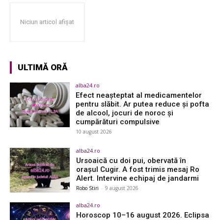
Niciun articol afișat
ULTIMĂ ORĂ
alba24.ro
Efect neașteptat al medicamentelor
pentru slăbit. Ar putea reduce și pofta
de alcool, jocuri de noroc și
cumpărături compulsive
10 august 2026
alba24.ro
Ursoaică cu doi pui, obervată în
orașul Cugir. A fost trimis mesaj Ro
Alert. Intervine echipaj de jandarmi
Robo Stiri
-
9 august 2026
alba24.ro
Horoscop 10–16 august 2026. Eclipsa