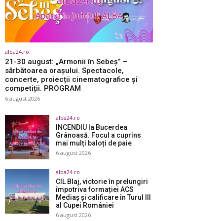
alba24.ro
21-30 august: „Armonii în Sebeș” –
sărbătoarea orașului. Spectacole,
concerte, proiecții cinematografice și
competiții. PROGRAM
6 august 2026
alba24.ro
INCENDIU la Bucerdea
Grânoasă. Focul a cuprins
mai mulți baloți de paie
6 august 2026
alba24.ro
CIL Blaj, victorie în prelungiri
împotriva formației ACS
Mediaș și calificare în Turul III
al Cupei României
6 august 2026