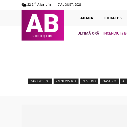
C
22.2
Alba Iulia
7 AUGUST, 2026
AB
ACASA
LOCALE
ULTIMĂ ORĂ
INCENDIU la Bu
ROBO ȘTIRI
24NEWS.RO
2MNEWS.RO
7EST.RO
7IASI.RO
AC