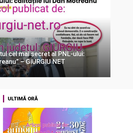
l cel mai secret al PNL-ului:
otreanu” – GIURGIU NET
ULTIMĂ ORĂ