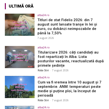
ULTIMĂ ORĂ
alba24.ro
Titluri de stat Fidelis 2026: din 7
august sunt lansate tranșe în lei și
euro, cu dobânzi neimpozabile de
pânã la 7,50%
7 august 2026
alba24.ro
Titularizare 2026: câți candidați au
fost repartizați în Alba. Lista
posturilor vacante, reactualizată după
primele ședințe
Robo Stiri
-
7 august 2026
alba24.ro
Cum va fi vremea între 10 august și 7
septembrie. ANM: temperaturi peste
medie și puține ploi, la început de
perioadă
Robo Stiri
-
7 august 2026
alba24.ro