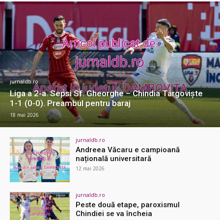
jurnaldb.ro
Liga a 2-a. Sepsi Sf. Gheorghe – Chindia Târgoviște
1-1 (0-0). Preambul pentru baraj
18 mai 2026
jurnaldb.ro
Andreea Văcaru e campioană
națională universitară
12 mai 2026
jurnaldb.ro
Peste două etape, paroxismul
Chindiei se va încheia