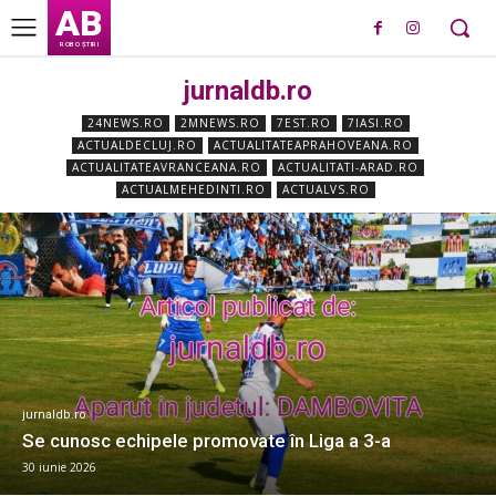
AB
ROBO ȘTIRI
jurnaldb.ro
24NEWS.RO
2MNEWS.RO
7EST.RO
7IASI.RO
ACTUALDECLUJ.RO
ACTUALITATEAPRAHOVEANA.RO
ACTUALITATEAVRANCEANA.RO
ACTUALITATI-ARAD.RO
ACTUALMEHEDINTI.RO
ACTUALVS.RO
jurnaldb.ro
Se cunosc echipele promovate în Liga a 3-a
30 iunie 2026