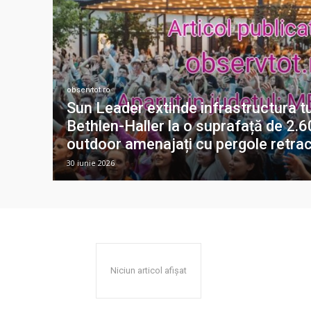
observtot.ro
Sun Leader extinde infrastructura tu
Bethlen-Haller la o suprafață de 2.6
outdoor amenajați cu pergole retrac
30 iunie 2026
Niciun articol afișat