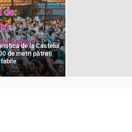
ristică de la Castelul
00 de metri pătrați
tabile