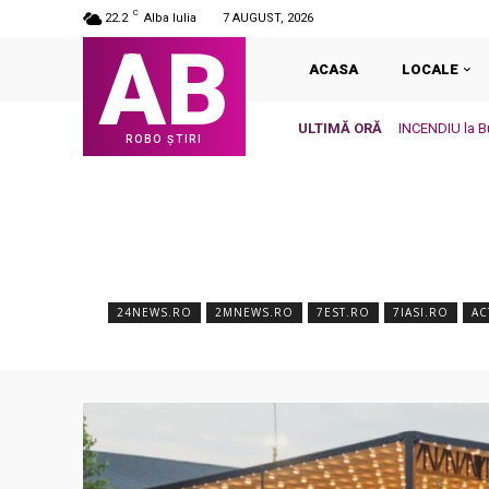
C
22.2
Alba Iulia
7 AUGUST, 2026
AB
ACASA
LOCALE
ULTIMĂ ORĂ
INCENDIU la Bu
ROBO ȘTIRI
24NEWS.RO
2MNEWS.RO
7EST.RO
7IASI.RO
AC