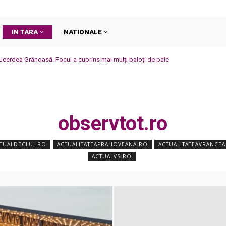
IN TARA
NATIONALE
cerdea Grânoasă. Focul a cuprins mai mulți baloți de paie
observtot.ro
TUALDECLUJ.RO
ACTUALITATEAPRAHOVEANA.RO
ACTUALITATEAVRANCE
ACTUALVS.RO