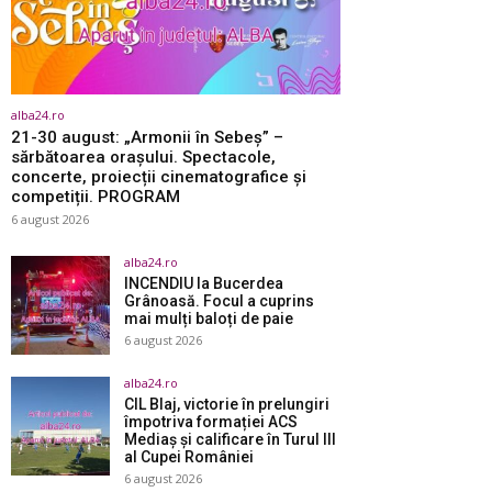
alba24.ro
21-30 august: „Armonii în Sebeș” –
sărbătoarea orașului. Spectacole,
concerte, proiecții cinematografice și
competiții. PROGRAM
6 august 2026
alba24.ro
INCENDIU la Bucerdea
Grânoasă. Focul a cuprins
mai mulți baloți de paie
6 august 2026
alba24.ro
CIL Blaj, victorie în prelungiri
împotriva formației ACS
Mediaș și calificare în Turul III
al Cupei României
6 august 2026