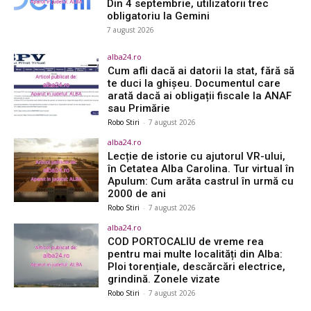
Din 4 septembrie, utilizatorii trec
obligatoriu la Gemini
7 august 2026
alba24.ro
Cum afli dacă ai datorii la stat, fără să
te duci la ghișeu. Documentul care
arată dacă ai obligații fiscale la ANAF
sau Primărie
Robo Stiri
-
7 august 2026
alba24.ro
Lecție de istorie cu ajutorul VR-ului,
în Cetatea Alba Carolina. Tur virtual în
Apulum: Cum arăta castrul în urmă cu
2000 de ani
Robo Stiri
-
7 august 2026
alba24.ro
COD PORTOCALIU de vreme rea
pentru mai multe localități din Alba:
Ploi torențiale, descărcări electrice,
grindină. Zonele vizate
Robo Stiri
-
7 august 2026