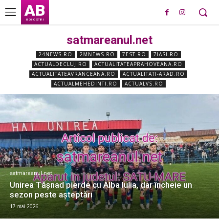
AB
ROBO ȘTIRI
satmareanul.net
24NEWS.RO
2MNEWS.RO
7EST.RO
7IASI.RO
ACTUALDECLUJ.RO
ACTUALITATEAPRAHOVEANA.RO
ACTUALITATEAVRANCEANA.RO
ACTUALITATI-ARAD.RO
ACTUALMEHEDINTI.RO
ACTUALVS.RO
satmareanul.net
Unirea Tășnad pierde cu Alba Iulia, dar încheie un
sezon peste așteptări
17 mai 2026