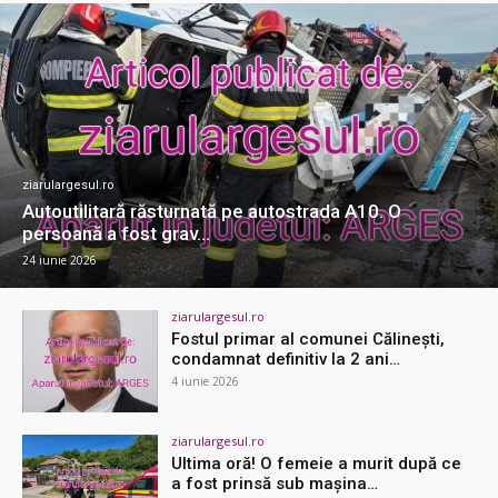
ziarulargesul.ro
Autoutilitară răsturnată pe autostrada A10. O
persoană a fost grav…
24 iunie 2026
ziarulargesul.ro
Fostul primar al comunei Călinești,
condamnat definitiv la 2 ani…
4 iunie 2026
ziarulargesul.ro
Ultima oră! O femeie a murit după ce
a fost prinsă sub mașina…