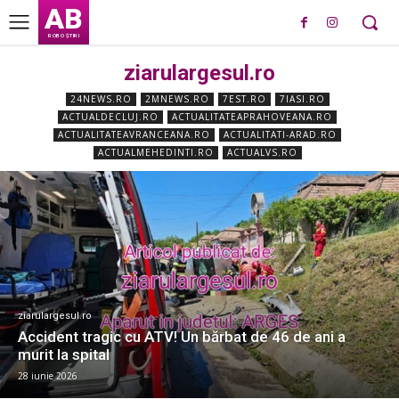
AB
ROBO ȘTIRI
ziarulargesul.ro
24NEWS.RO
2MNEWS.RO
7EST.RO
7IASI.RO
ACTUALDECLUJ.RO
ACTUALITATEAPRAHOVEANA.RO
ACTUALITATEAVRANCEANA.RO
ACTUALITATI-ARAD.RO
ACTUALMEHEDINTI.RO
ACTUALVS.RO
ziarulargesul.ro
Accident tragic cu ATV! Un bărbat de 46 de ani a
murit la spital
28 iunie 2026