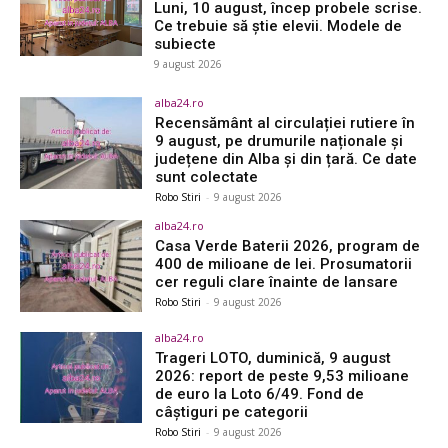
Luni, 10 august, încep probele scrise.
Ce trebuie să știe elevii. Modele de
subiecte
9 august 2026
alba24.ro
Recensământ al circulației rutiere în
9 august, pe drumurile naționale și
județene din Alba și din țară. Ce date
sunt colectate
Robo Stiri
-
9 august 2026
alba24.ro
Casa Verde Baterii 2026, program de
400 de milioane de lei. Prosumatorii
cer reguli clare înainte de lansare
Robo Stiri
-
9 august 2026
alba24.ro
Trageri LOTO, duminică, 9 august
2026: report de peste 9,53 milioane
de euro la Loto 6/49. Fond de
câștiguri pe categorii
Robo Stiri
-
9 august 2026