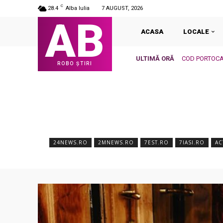
C
28.4
Alba Iulia
7 AUGUST, 2026
AB
ACASA
LOCALE
ULTIMĂ ORĂ
COD PORTOCALIU
ROBO ȘTIRI
24NEWS.RO
2MNEWS.RO
7EST.RO
7IASI.RO
AC