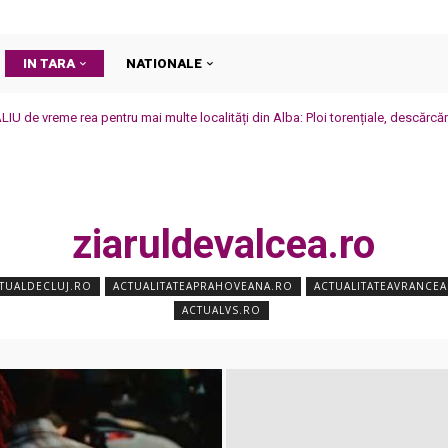
IN TARA
NATIONALE
 de vreme rea pentru mai multe localități din Alba: Ploi torențiale, descărcări 
ziaruldevalcea.ro
TUALDECLUJ.RO
ACTUALITATEAPRAHOVEANA.RO
ACTUALITATEAVRANCE
ACTUALVS.RO