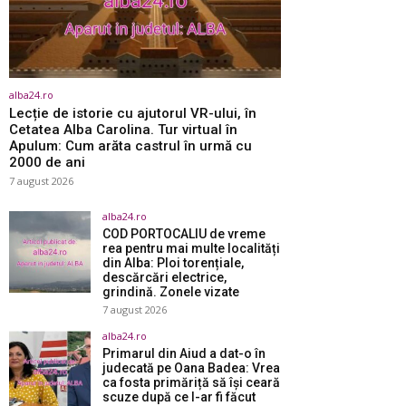
alba24.ro
Lecție de istorie cu ajutorul VR-ului, în
Cetatea Alba Carolina. Tur virtual în
Apulum: Cum arăta castrul în urmă cu
2000 de ani
7 august 2026
alba24.ro
COD PORTOCALIU de vreme
rea pentru mai multe localități
din Alba: Ploi torențiale,
descărcări electrice,
grindină. Zonele vizate
7 august 2026
alba24.ro
Primarul din Aiud a dat-o în
judecată pe Oana Badea: Vrea
ca fosta primăriță să își ceară
scuze după ce l-ar fi făcut