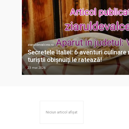
ziaruldevalcea.ro
Secretele Italiei: 6 aventuri culinar
turiștii obișnuiți le ratează!
23 mai 2026
Niciun articol afișat